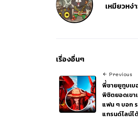
เหมียวหง่า
เรื่องอื่นๆ
Previous
พี่่ชายยูทูบ
พิชิตยอดเขาเ
แฟน ๆ บอก รออ
แกรนด์ไลน์ได