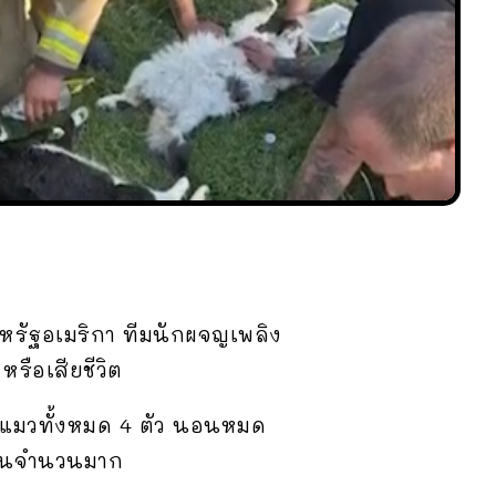
หรัฐอเมริกา ทีมนักผจญเพลิง
หรือเสียชีวิต
องแมวทั้งหมด 4 ตัว นอนหมด
เป็นจำนวนมาก