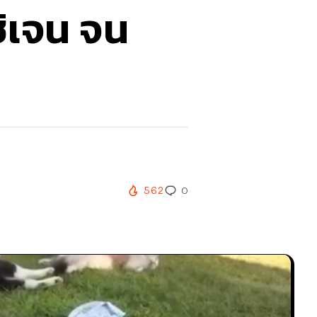
ซิเจน จน
562
0