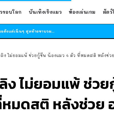
ร้านอาหารในนิวยอร์กประกาศปิดตัวลง หลังอยู่มานานกว่า 45 ปี ติดป้ายขอบคุณลูกค้าทุกคน แถมสูตรทำไวท์ซอสให้แบบจัดเต็ม
าวรอบโลก
บันเทิงเริงแมว
ห้องเล่นเกม
สัตว
สาวญี่ปุ่นโดนแมวตัวเองกัด ไม่ได้ไปหาหมอตั้งแต่เนิ่นๆ สุดท้ายขาบวม กลายเป็นโรคเนื้อเน่า เตือนทาสแมวทั้งหลายให้ระวัง
ได้เวลาเด็กหนวดรวมตัว RF Online Next เปิดให้เล่นแล้ว เกม Sci-Fi MMORPG ระดับตำนาน เล่นได้ทั้งมือถือและ PC
ร้านอาหารในนิวยอร์กประกาศปิดตัวลง หลังอยู่มานานกว่า 45 ปี ติดป้ายขอบคุณลูกค้าทุกคน แถมสูตรทำไวท์ซอสให้แบบจัดเต็ม
สาวญี่ปุ่นโดนแมวตัวเองกัด ไม่ได้ไปหาหมอตั้งแต่เนิ่นๆ สุดท้ายขาบวม กลายเป็นโรคเนื้อเน่า เตือนทาสแมวทั้งหลายให้ระวัง
ไม่ยอมแพ้ ช่วยกู้ชีพ น้องแมว 4 ตัว ที่หมดสติ หลังช่วย ออกมาจากเหตุเพลิ
ง ไม่ยอมแพ้ ช่วยกู
ที่หมดสติ หลังช่ว