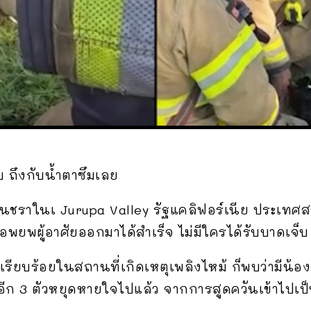
บ ถึงกับน้ำตาซึมเลย
นชราในเ Jurupa Valley รัฐแคลิฟอร์เนีย ประเทศส
ออพยพผู้อาศัยออกมาได้สำเร็จ ไม่มีใครได้รับบาดเจ็บ 
เรียบร้อยในสถานที่เกิดเหตุเพลิงไหม้ ก็พบว่ามีน้
ส่วนอีก 3 ตัวหยุดหายใจไปแล้ว จากการสูดควันเข้าไป