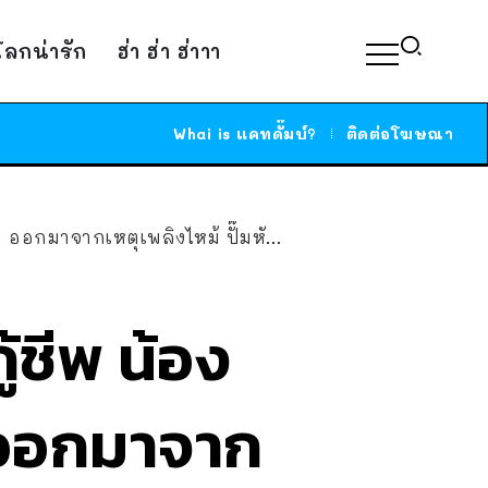
์โลกน่ารัก
ฮ่า ฮ่า ฮ่าาา
Whai is แคทดั๊มบ์?
ติดต่อโฆษณา
งไหม้ ปั๊มหัวใจ ให้ออกซิเจน จนน้องฟื้น
้ชีพ น้อง
ย ออกมาจาก