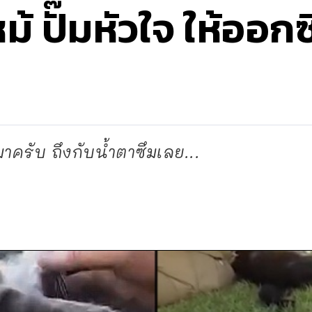
ม้ ปั๊มหัวใจ ให้ออก
าครับ ถึงกับน้ำตาซึมเลย...