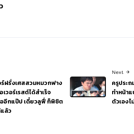
ว
Next
เบอร์ฝรั่งเศสสวมหมวกฟาง
ครูประถ
อเวอร์เรสต์ได้สำเร็จ
ทำหน้าแป
ีกแป๊ป เดี๋ยวลูฟี่ ก็พิชิต
ตัวเองไม
้แล้ว