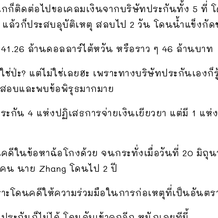
่แกก็ติดต่อไปขอเคลมเงินจากบริษัทประกันทั้ง 5 ที่ 
แล้วก็ประสบอุบัติเหตุ สลบไป 2 วัน โดนน้ำแข็งก
า 41.26 ล้านดอลลาร์ไต้หวัน หรือราว ๆ 46 ล้านบาท
่ป่ะ? แต่ไม่ใช่เลยฮะ เพราะทางบริษัทประกันเองก็รู้สึก
จสอบและพบข้อพิรุธมากมาย
ระกัน 4 แห่งปฏิเสธการจ่ายเงินเยียวยา แต่มี 1 แห่ง
ดีในข้อหาฉ้อโกงด้วย จนกระทั่งเมื่อวันที่ 20 มิถุน
สองคน นาย Zhang โดนไป 2 ปี
ะโดนคดีให้ความร่วมมือในการก่อเหตุที่เป็นอันตรายต่
ประกันก็ไม่ได้ โดนจับเข้าคุกอีก หนักเลยทีนี้