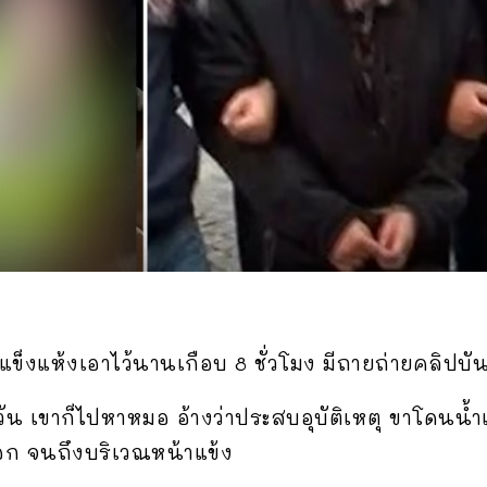
ำแข็งแห้งเอาไว้นานเกือบ 8 ชั่วโมง มีถายถ่ายคลิปบั
วัน เขาก็ไปหาหมอ อ้างว่าประสบอุบัติเหตุ ขาโดนน้ำแ
อก จนถึงบริเวณหน้าแข้ง