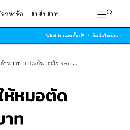
์โลกน่ารัก
ฮ่า ฮ่า ฮ่าาา
Whai is แคทดั๊มบ์?
ติดต่อโฆษณา
ใจ Bro เลยไม่ได้เงิน แต่ Bro ได้ Cook!
 ให้หมอตัด
นบาท