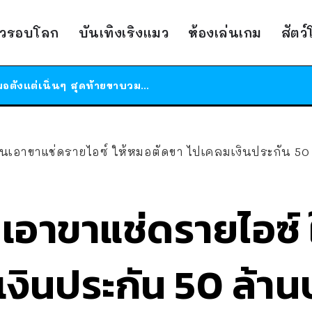
ร้านอาหารในนิวยอร์กประกาศปิดตัวลง หลังอยู่มานานกว่า 45 ปี ติดป้ายขอบคุณลูกค้าทุกคน แถมสูตรทำไวท์ซอสให้แบบจัดเต็ม
าวรอบโลก
บันเทิงเริงแมว
ห้องเล่นเกม
สัตว
สาวญี่ปุ่นโดนแมวตัวเองกัด ไม่ได้ไปหาหมอตั้งแต่เนิ่นๆ สุดท้ายขาบวม กลายเป็นโรคเนื้อเน่า เตือนทาสแมวทั้งหลายให้ระวัง
ได้เวลาเด็กหนวดรวมตัว RF Online Next เปิดให้เล่นแล้ว เกม Sci-Fi MMORPG ระดับตำนาน เล่นได้ทั้งมือถือและ PC
ร้านอาหารในนิวยอร์กประกาศปิดตัวลง หลังอยู่มานานกว่า 45 ปี ติดป้ายขอบคุณลูกค้าทุกคน แถมสูตรทำไวท์ซอสให้แบบจัดเต็ม
สาวญี่ปุ่นโดนแมวตัวเองกัด ไม่ได้ไปหาหมอตั้งแต่เนิ่นๆ สุดท้ายขาบวม กลายเป็นโรคเนื้อเน่า เตือนทาสแมวทั้งหลายให้ระวัง
อาขาแช่ดรายไอซ์ ให้หมอตัดขา ไปเคลมเงินประกัน 50 ล้านบาท บ.ประกัน เอะ
นเอาขาแช่ดรายไอซ์
งินประกัน 50 ล้า