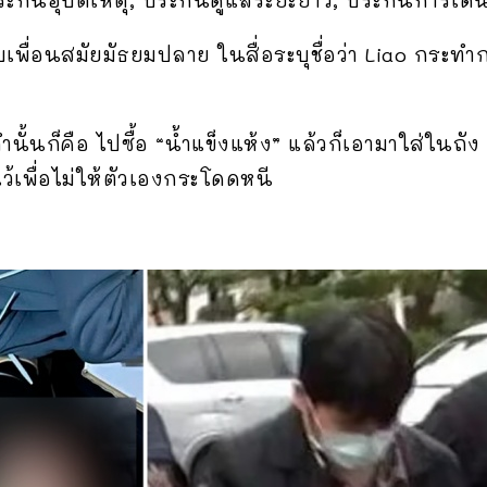
บเพื่อนสมัยมัธยมปลาย ในสื่อระบุชื่อว่า Liao กระทำ
ทำนั้นก็คือ ไปซื้อ “น้ำแข็งแห้ง” แล้วก็เอามาใส่ในถั
ไว้เพื่อไม่ให้ตัวเองกระโดดหนี