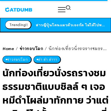
ร้านอาหารในนิวยอร์กประกาศปิดตัวลง หลังอยู่มานานกว่า 45 ปี ติดป้ายขอบคุณลูกค้าทุกคน แถมสูตรทำไวท์ซอสให้แบบจัดเต็ม
สาวญี่ปุ่นโดนแมวตัวเองกัด ไม่ได้ไปหาหมอตั้งแต่เนิ่นๆ สุดท้ายขาบวม กลายเป็นโรคเนื้อเน่า เตือนทาสแมวทั้งหลายให้ระวัง
Trending!!
ได้เวลาเด็กหนวดรวมตัว RF Online Next เปิดให้เล่นแล้ว เกม Sci-Fi MMORPG ระดับตำนาน เล่นได้ทั้งมือถือและ PC
ร้านอาหารในนิวยอร์กประกาศปิดตัวลง หลังอยู่มานานกว่า 45 ปี ติดป้ายขอบคุณลูกค้าทุกคน แถมสูตรทำไวท์ซอสให้แบบจัดเต็ม
สาวญี่ปุ่นโดนแมวตัวเองกัด ไม่ได้ไปหาหมอตั้งแต่เนิ่นๆ สุดท้ายขาบวม กลายเป็นโรคเนื้อเน่า เตือนทาสแมวทั้งหลายให้ระวัง
Home
ข่าวรอบโลก
นักท่องเที่ยวนั่งรถรางชมธรรมชาติแบบชิลล์ ๆ เจอหมีดำโผล่มาทักทาย ว่าแต่จะชิลล์ไปมั้ย!? คนดูแซว นี่มันซูชิสายพานชัด ๆ
/
/
ข่าวรอบโลก
ฮ่า ฮ่า ฮ่าาา
นักท่องเที่ยวนั่งรถรางชม
ธรรมชาติแบบชิลล์ ๆ เจอ
หมีดำโผล่มาทักทาย ว่าแต่