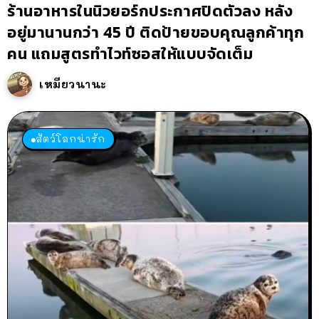
ร้านอาหารในนิวยอร์กประกาศปิดตัวลง หลัง
อยู่มานานกว่า 45 ปี ติดป้ายขอบคุณลูกค้าทุก
คน แถมสูตรทำไวท์ซอสให้แบบจัดเต็ม
เหมียวนานะ
สัตว์โลกน่ารัก