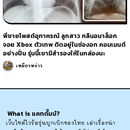
พี่ชายโพสต์อุทาหรณ์ ลูกสาว กลืนอนาล็อก
จอย Xbox ตัวเทพ ติดอยู่ในช่องอก คอมเมนต์
อย่างปั่น รุ่นนี้เขามีสำรองให้ในกล่องนะ
เหมียวหง่าว
What is แคทดั๊มบ์?
เว็บไซต์ไวรัลรุ่นบุกเบิกของไทย เล่าเรื่องน่า