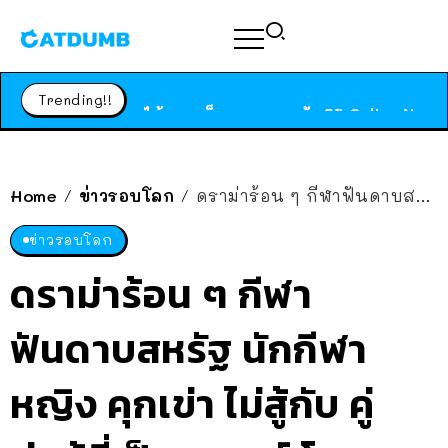
ร้านอาหารในนิวยอร์กประกาศปิดตัวลง หลังอยู่มานานกว่า 45 ปี ติดป้ายขอบคุณลูกค้าทุกคน แถมสูตรทำไวท์ซอสให้แบบจัดเต็ม
สาวญี่ปุ่นโดนแมวตัวเองกัด ไม่ได้ไปหาหมอตั้งแต่เนิ่นๆ สุดท้ายขาบวม กลายเป็นโรคเนื้อเน่า เตือนทาสแมวทั้งหลายให้ระวัง
Trending!!
ได้เวลาเด็กหนวดรวมตัว RF Online Next เปิดให้เล่นแล้ว เกม Sci-Fi MMORPG ระดับตำนาน เล่นได้ทั้งมือถือและ PC
ร้านอาหารในนิวยอร์กประกาศปิดตัวลง หลังอยู่มานานกว่า 45 ปี ติดป้ายขอบคุณลูกค้าทุกคน แถมสูตรทำไวท์ซอสให้แบบจัดเต็ม
สาวญี่ปุ่นโดนแมวตัวเองกัด ไม่ได้ไปหาหมอตั้งแต่เนิ่นๆ สุดท้ายขาบวม กลายเป็นโรคเนื้อเน่า เตือนทาสแมวทั้งหลายให้ระวัง
Home
ข่าวรอบโลก
ดราม่าร้อน ๆ กีฬาฟันดาบสหรัฐ นักกีฬาหญิง คุกเข่า ไม่สู้กับ คู่ต่อสู้ที่เป็นทรานส์ โดนแจกใบดำ ไล่ออกจากสมาคม ชาวเน็ตถึงกับเดือด
/
/
ข่าวรอบโลก
ดราม่าร้อน ๆ กีฬา
ฟันดาบสหรัฐ นักกีฬา
หญิง คุกเข่า ไม่สู้กับ คู่