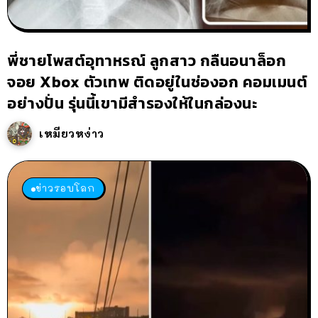
พี่ชายโพสต์อุทาหรณ์ ลูกสาว กลืนอนาล็อก
จอย Xbox ตัวเทพ ติดอยู่ในช่องอก คอมเมนต์
อย่างปั่น รุ่นนี้เขามีสำรองให้ในกล่องนะ
เหมียวหง่าว
ข่าวรอบโลก