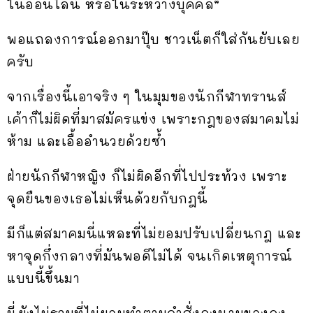
ในออนไลน์ หรือในระหว่างบุคคล”
พอแถลงการณ์ออกมาปุ๊บ ชาวเน็ตก็ใส่กันยับเลย
ครับ
จากเรื่องนี้เอาจริง ๆ ในมุมของนักกีฬาทรานส์
เค้าก็ไม่ผิดที่มาสมัครแข่ง เพราะกฎของสมาคมไม่
ห้าม และเอื้ออำนวยด้วยซ้ำ
ฝ่ายนักกีฬาหญิง ก็ไม่ผิดอีกที่ไปประท้วง เพราะ
จุดยืนของเธอไม่เห็นด้วยกับกฎนี้
มีก็แต่สมาคมนี่แหละที่ไม่ยอมปรับเปลี่ยนกฎ และ
หาจุดกึ่งกลางที่มันพอดีไม่ได้ จนเกิดเหตุการณ์
แบบนี้ขึ้นมา
นี่ยังไม่รวมที่ไม่ยอมทำตามคำสั่งลงนามของลุง