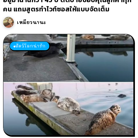
คน แถมสูตรทำไวท์ซอสให้แบบจัดเต็ม
เหมียวนานะ
สัตว์โลกน่ารัก