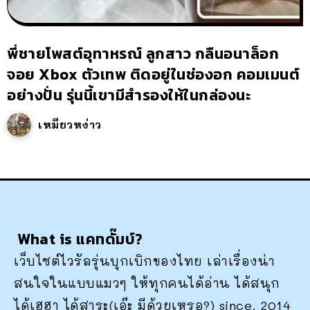
พี่ชายโพสต์อุทาหรณ์ ลูกสาว กลืนอนาล็อก
จอย Xbox ตัวเทพ ติดอยู่ในช่องอก คอมเมนต์
อย่างปั่น รุ่นนี้เขามีสำรองให้ในกล่องนะ
เหมียวหง่าว
What is แคทดั๊มบ์?
เว็บไซต์ไวรัลรุ่นบุกเบิกของไทย เล่าเรื่องน่า
สนใจในแบบแมวๆ ให้ทุกคนได้อ่าน ได้สนุก
ได้เฮฮา ได้สาระ(เอ๊ะ มีด้วยเหรอ?) since. 2014