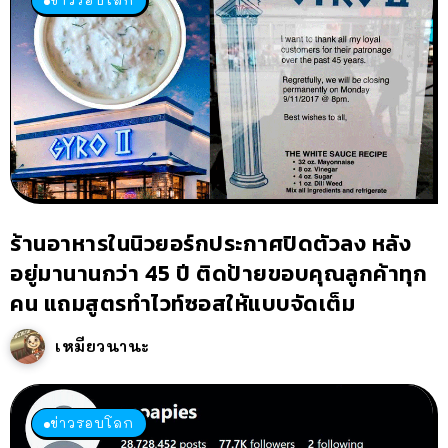
ร้านอาหารในนิวยอร์กประกาศปิดตัวลง หลัง
อยู่มานานกว่า 45 ปี ติดป้ายขอบคุณลูกค้าทุก
คน แถมสูตรทำไวท์ซอสให้แบบจัดเต็ม
เหมียวนานะ
ข่าวรอบโลก