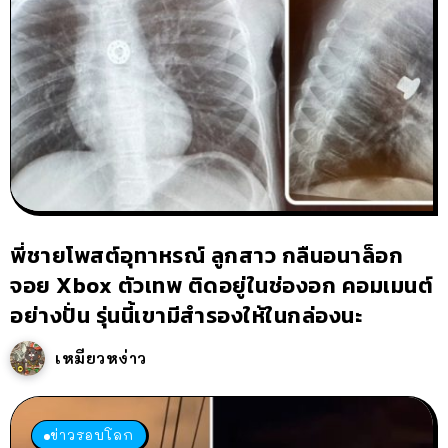
พี่ชายโพสต์อุทาหรณ์ ลูกสาว กลืนอนาล็อก
จอย Xbox ตัวเทพ ติดอยู่ในช่องอก คอมเมนต์
อย่างปั่น รุ่นนี้เขามีสำรองให้ในกล่องนะ
เหมียวหง่าว
ข่าวรอบโลก