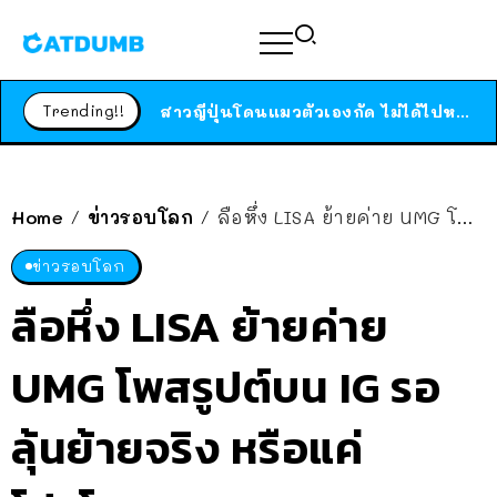
ร้านอาหารในนิวยอร์กประกาศปิดตัวลง หลังอยู่มานานกว่า 45 ปี ติดป้ายขอบคุณลูกค้าทุกคน แถมสูตรทำไวท์ซอสให้แบบจัดเต็ม
สาวญี่ปุ่นโดนแมวตัวเองกัด ไม่ได้ไปหาหมอตั้งแต่เนิ่นๆ สุดท้ายขาบวม กลายเป็นโรคเนื้อเน่า เตือนทาสแมวทั้งหลายให้ระวัง
Trending!!
ได้เวลาเด็กหนวดรวมตัว RF Online Next เปิดให้เล่นแล้ว เกม Sci-Fi MMORPG ระดับตำนาน เล่นได้ทั้งมือถือและ PC
ร้านอาหารในนิวยอร์กประกาศปิดตัวลง หลังอยู่มานานกว่า 45 ปี ติดป้ายขอบคุณลูกค้าทุกคน แถมสูตรทำไวท์ซอสให้แบบจัดเต็ม
สาวญี่ปุ่นโดนแมวตัวเองกัด ไม่ได้ไปหาหมอตั้งแต่เนิ่นๆ สุดท้ายขาบวม กลายเป็นโรคเนื้อเน่า เตือนทาสแมวทั้งหลายให้ระวัง
Home
ข่าวรอบโลก
ลือหึ่ง LISA ย้ายค่าย UMG โพสรูปต์บน IG รอลุ้นย้ายจริง หรือแค่โปรโมท
/
/
ข่าวรอบโลก
ลือหึ่ง LISA ย้ายค่าย
UMG โพสรูปต์บน IG รอ
ลุ้นย้ายจริง หรือแค่