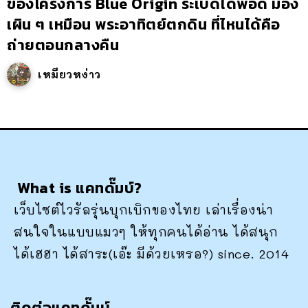
ของโครงการ Blue Origin ระเบิดได้พอดี มอง
เผิน ๆ เหมือน พระอาทิตย์ตกดิน ที่ไหนได้คือ
ถ่ายตอนกลางคืน
เหมียวหง่าว
What is แคทดั๊มบ์?
เว็บไซต์ไวรัลรุ่นบุกเบิกของไทย เล่าเรื่องน่า
สนใจในแบบแมวๆ ให้ทุกคนได้อ่าน ได้สนุก
ได้เฮฮา ได้สาระ(เอ๊ะ มีด้วยเหรอ?) since. 2014
ติดต่อแคทดั๊มบ์