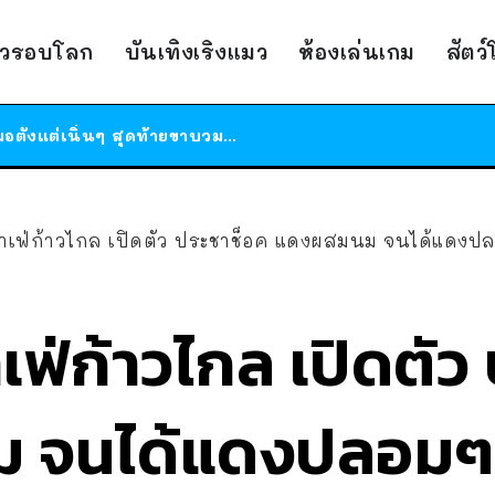
ร้านอาหารในนิวยอร์กประกาศปิดตัวลง หลังอยู่มานานกว่า 45 ปี ติดป้ายขอบคุณลูกค้าทุกคน แถมสูตรทำไวท์ซอสให้แบบจัดเต็ม
าวรอบโลก
บันเทิงเริงแมว
ห้องเล่นเกม
สัตว
สาวญี่ปุ่นโดนแมวตัวเองกัด ไม่ได้ไปหาหมอตั้งแต่เนิ่นๆ สุดท้ายขาบวม กลายเป็นโรคเนื้อเน่า เตือนทาสแมวทั้งหลายให้ระวัง
ได้เวลาเด็กหนวดรวมตัว RF Online Next เปิดให้เล่นแล้ว เกม Sci-Fi MMORPG ระดับตำนาน เล่นได้ทั้งมือถือและ PC
ร้านอาหารในนิวยอร์กประกาศปิดตัวลง หลังอยู่มานานกว่า 45 ปี ติดป้ายขอบคุณลูกค้าทุกคน แถมสูตรทำไวท์ซอสให้แบบจัดเต็ม
สาวญี่ปุ่นโดนแมวตัวเองกัด ไม่ได้ไปหาหมอตั้งแต่เนิ่นๆ สุดท้ายขาบวม กลายเป็นโรคเนื้อเน่า เตือนทาสแมวทั้งหลายให้ระวัง
คาเฟ่ก้าวไกล เปิดตัว ประชาช็อค แดงผสมนม จนได้แดงป
เฟ่ก้าวไกล เปิดตัว
 จนได้แดงปลอมๆ