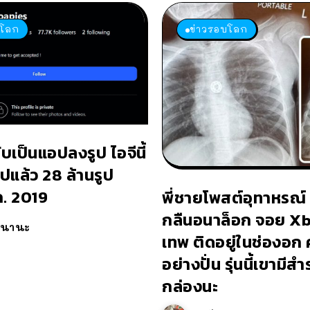
บโลก
ข่าวรอบโลก
ับเป็นแอปลงรูป ไอจีนี้
ปแล้ว 28 ล้านรูป
.ค. 2019
พี่ชายโพสต์อุทาหรณ์
กลืนอนาล็อก จอย Xb
วนานะ
เทพ ติดอยู่ในช่องอก
อย่างปั่น รุ่นนี้เขามีส
กล่องนะ