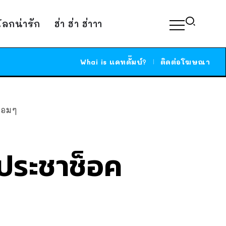
์โลกน่ารัก
ฮ่า ฮ่า ฮ่าาา
Whai is แคทดั๊มบ์?
ติดต่อโฆษณา
ลอมๆ
 ประชาช็อค