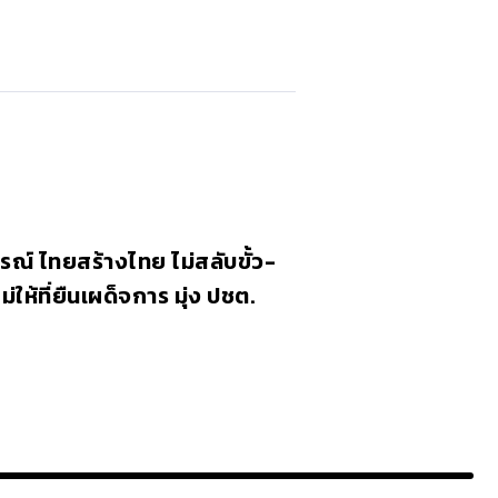
ณ์ ไทยสร้างไทย ไม่สลับขั้ว-
ไม่ให้ที่ยืนเผด็จการ มุ่ง ปชต.