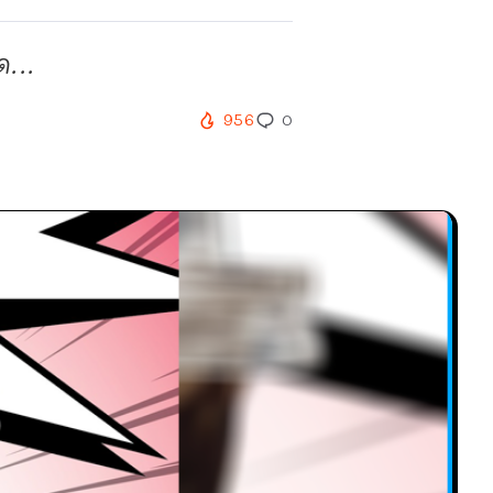
...
956
0