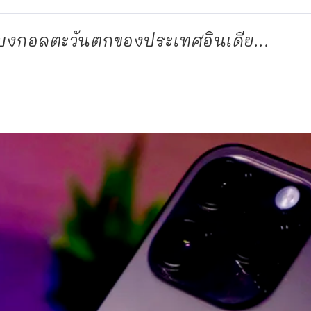
ี่รัฐเบงกอลตะวันตกของประเทศอินเดีย...