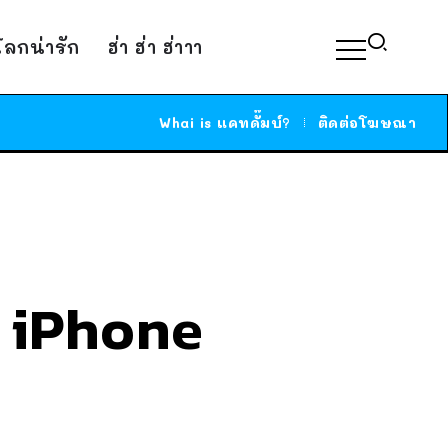
์โลกน่ารัก
ฮ่า ฮ่า ฮ่าาา
Whai is แคทดั๊มบ์?
ติดต่อโฆษณา
อ iPhone