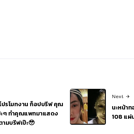
Next
ต์โปรโมทงาน ก็อปบรีฟ คุณ
นะหน้าทอ
๊ะๆ ทำคุณแพทมาแสดง
108 แผ่น 
ตามบรีฟเป๊ะ🥹