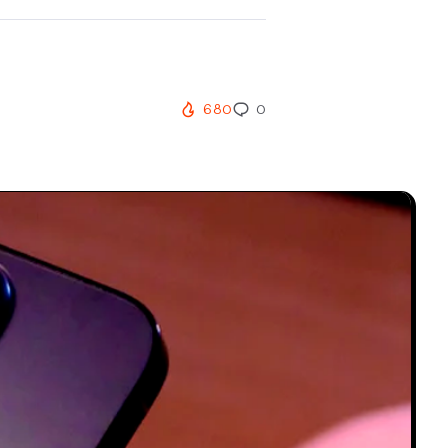
680
0