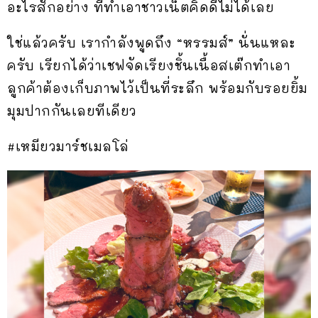
อะไรสักอย่าง ที่ทำเอาชาวเน็ตคิดดีไม่ได้เลย
ใช่แล้วครับ เรากำลังพูดถึง “หรรมส์” นั่นแหละ
ครับ เรียกได้ว่าเชฟจัดเรียงชิ้นเนื้อสเต๊กทำเอา
ลูกค้าต้องเก็บภาพไว้เป็นที่ระลึก พร้อมกับรอยยิ้ม
มุมปากกันเลยทีเดียว
#เหมียวมาร์ชเมลโล่