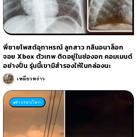
พี่ชายโพสต์อุทาหรณ์ ลูกสาว กลืนอนาล็อก
จอย Xbox ตัวเทพ ติดอยู่ในช่องอก คอมเมนต์
อย่างปั่น รุ่นนี้เขามีสำรองให้ในกล่องนะ
เหมียวหง่าว
ข่าวรอบโลก