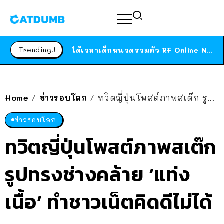
ร้านอาหารในนิวยอร์กประกาศปิดตัวลง หลังอยู่มานานกว่า 45 ปี ติดป้ายขอบคุณลูกค้าทุกคน แถมสูตรทำไวท์ซอสให้แบบจัดเต็ม
สาวญี่ปุ่นโดนแมวตัวเองกัด ไม่ได้ไปหาหมอตั้งแต่เนิ่นๆ สุดท้ายขาบวม กลายเป็นโรคเนื้อเน่า เตือนทาสแมวทั้งหลายให้ระวัง
Trending!!
ได้เวลาเด็กหนวดรวมตัว RF Online Next เปิดให้เล่นแล้ว เกม Sci-Fi MMORPG ระดับตำนาน เล่นได้ทั้งมือถือและ PC
ร้านอาหารในนิวยอร์กประกาศปิดตัวลง หลังอยู่มานานกว่า 45 ปี ติดป้ายขอบคุณลูกค้าทุกคน แถมสูตรทำไวท์ซอสให้แบบจัดเต็ม
สาวญี่ปุ่นโดนแมวตัวเองกัด ไม่ได้ไปหาหมอตั้งแต่เนิ่นๆ สุดท้ายขาบวม กลายเป็นโรคเนื้อเน่า เตือนทาสแมวทั้งหลายให้ระวัง
Home
ข่าวรอบโลก
ทวิตญี่ปุ่นโพสต์ภาพสเต๊ก รูปทรงช่างคล้าย ‘แท่งเนื้อ’ ทำชาวเน็ตคิดดีไม่ได้เลย
/
/
ข่าวรอบโลก
ทวิตญี่ปุ่นโพสต์ภาพสเต๊ก
รูปทรงช่างคล้าย ‘แท่ง
เนื้อ’ ทำชาวเน็ตคิดดีไม่ได้