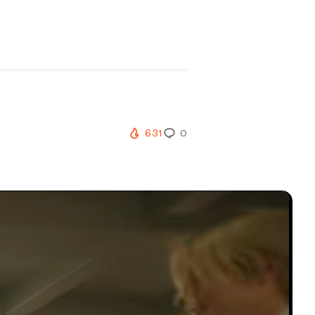
631
0