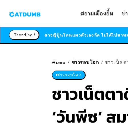
สยามเมืองยิ้ม
ข่
Trending!!
Home
ข่าวรอบโลก
ชาวเน็ตตา
/
/
ข่าวรอบโลก
ชาวเน็ตตาด
‘วันพีซ’ ส