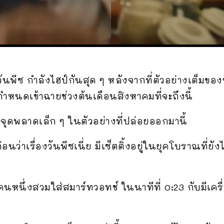
นพีซ กำลังไฮป์กันสุด ๆ หลังจากที่ตัวอย่างเต็มของซี
ีกำหนดเข้าฉายช่วงต้นเดือนสิงหาคมที่จะถึงนี้
นจุดพลาดเล็ก ๆ ในตัวอย่างที่ปล่อยออกมานี้
นว่าเรื่องวันพีซเนี่ย มีเซ็ตติ้งอยู่ในยุคโบราณที่ยั
นหนึ่งสวมใส่สมาร์ทวอทช์ ในนาทีที่ 0:23 กับมีเครื