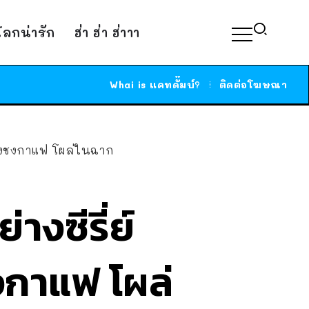
์โลกน่ารัก
ฮ่า ฮ่า ฮ่าาา
Whai is แคทดั๊มบ์?
ติดต่อโฆษณา
ื่องชงกาแฟ โผล่ในฉาก
งซีรี่ย์
ชงกาแฟ โผล่