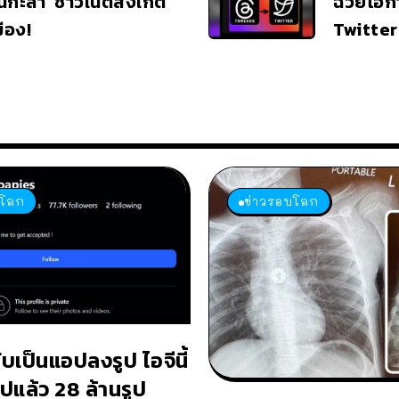
ในกะลา’ ชาวเน็ตสังเกต
ฉวยโอกาส
ือง!
Twitter
บโลก
ข่าวรอบโลก
ับเป็นแอปลงรูป ไอจีนี้
ปแล้ว 28 ล้านรูป