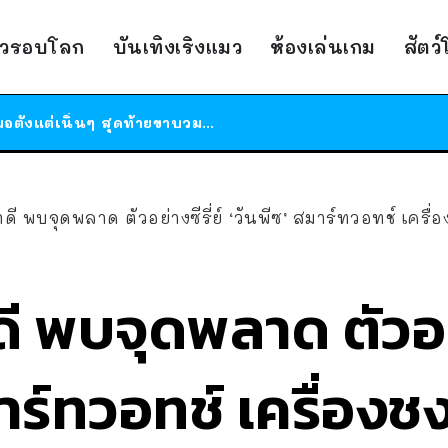
ร้านอาหารในนิวยอร์กประกาศปิดตัวลง หลังอยู่มานานกว่า 45 ปี ติดป้ายขอบคุณลูกค้าทุกคน แถมสูตรทำไวท์ซอสให้แบบจัดเต็ม
าวรอบโลก
บันเทิงเริงแมว
ห้องเล่นเกม
สัตว
สาวญี่ปุ่นโดนแมวตัวเองกัด ไม่ได้ไปหาหมอตั้งแต่เนิ่นๆ สุดท้ายขาบวม กลายเป็นโรคเนื้อเน่า เตือนทาสแมวทั้งหลายให้ระวัง
ได้เวลาเด็กหนวดรวมตัว RF Online Next เปิดให้เล่นแล้ว เกม Sci-Fi MMORPG ระดับตำนาน เล่นได้ทั้งมือถือและ PC
ร้านอาหารในนิวยอร์กประกาศปิดตัวลง หลังอยู่มานานกว่า 45 ปี ติดป้ายขอบคุณลูกค้าทุกคน แถมสูตรทำไวท์ซอสให้แบบจัดเต็ม
สาวญี่ปุ่นโดนแมวตัวเองกัด ไม่ได้ไปหาหมอตั้งแต่เนิ่นๆ สุดท้ายขาบวม กลายเป็นโรคเนื้อเน่า เตือนทาสแมวทั้งหลายให้ระวัง
ดี พบจุดพลาด ตัวอย่างซีรี่ย์ ‘วันพีซ’ สมาร์ทวอทช์ เคร
ี พบจุดพลาด ตัวอย่า
มาร์ทวอทช์ เครื่อง