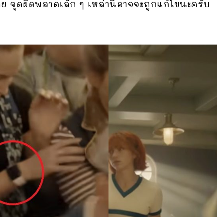
้าฉาย จุดผิดพลาดเล็ก ๆ เหล่านี้อาจจะถูกแก้ไขนะครับ