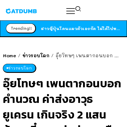
ร้านอาหารในนิวยอร์กประกาศปิดตัวลง หลังอยู่มานานกว่า 45 ปี ติดป้ายขอบคุณลูกค้าทุกคน แถมสูตรทำไวท์ซอสให้แบบจัดเต็ม
สาวญี่ปุ่นโดนแมวตัวเองกัด ไม่ได้ไปหาหมอตั้งแต่เนิ่นๆ สุดท้ายขาบวม กลายเป็นโรคเนื้อเน่า เตือนทาสแมวทั้งหลายให้ระวัง
Trending!!
ได้เวลาเด็กหนวดรวมตัว RF Online Next เปิดให้เล่นแล้ว เกม Sci-Fi MMORPG ระดับตำนาน เล่นได้ทั้งมือถือและ PC
ร้านอาหารในนิวยอร์กประกาศปิดตัวลง หลังอยู่มานานกว่า 45 ปี ติดป้ายขอบคุณลูกค้าทุกคน แถมสูตรทำไวท์ซอสให้แบบจัดเต็ม
สาวญี่ปุ่นโดนแมวตัวเองกัด ไม่ได้ไปหาหมอตั้งแต่เนิ่นๆ สุดท้ายขาบวม กลายเป็นโรคเนื้อเน่า เตือนทาสแมวทั้งหลายให้ระวัง
Home
ข่าวรอบโลก
อุ๊ยโทษๆ เพนตากอนบอก คำนวณ ค่าส่งอาวุธยูเครน เกินจริง 2 แสนล้าน เดี๋ยวจะส่งช่วยเหลือเพิ่มให้นะตัวเอง
/
/
ข่าวรอบโลก
อุ๊ยโทษๆ เพนตากอนบอก
คำนวณ ค่าส่งอาวุธ
ยูเครน เกินจริง 2 แสน