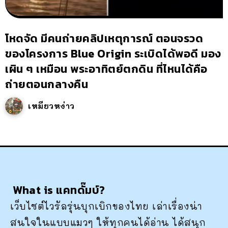
โหดจัด มีคนถ่ายคลิปเหตุการณ์ ตอนจรวด
ของโครงการ Blue Origin ระเบิดได้พอดี มอง
เผิน ๆ เหมือน พระอาทิตย์ตกดิน ที่ไหนได้คือ
ถ่ายตอนกลางคืน
เหมียวหง่าว
What is แคทดั๊มบ์?
เว็บไซต์ไวรัลรุ่นบุกเบิกของไทย เล่าเรื่องน่า
สนใจในแบบแมวๆ ให้ทุกคนได้อ่าน ได้สนุก