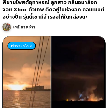
พี่ชายโพสต์อุทาหรณ์ ลูกสาว กลืนอนาล็อก
จอย Xbox ตัวเทพ ติดอยู่ในช่องอก คอมเมนต์
อย่างปั่น รุ่นนี้เขามีสำรองให้ในกล่องนะ
เหมียวหง่าว
ข่าวรอบโลก