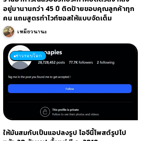
อยู่มานานกว่า 45 ปี ติดป้ายขอบคุณลูกค้าทุก
คน แถมสูตรทำไวท์ซอสให้แบบจัดเต็ม
เหมียวนานะ
ข่าวรอบโลก
ให้มันสมกับเป็นแอปลงรูป ไอจีนี้โพสต์รูปไป