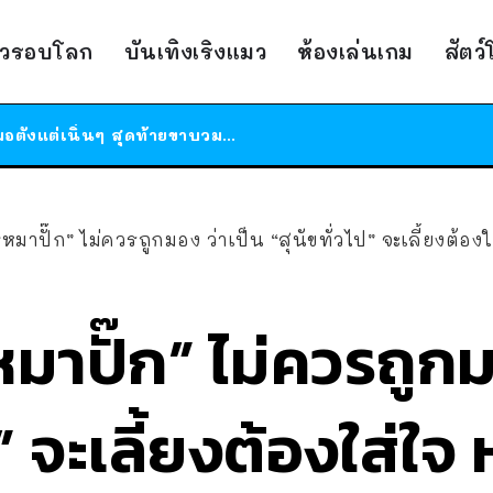
ร้านอาหารในนิวยอร์กประกาศปิดตัวลง หลังอยู่มานานกว่า 45 ปี ติดป้ายขอบคุณลูกค้าทุกคน แถมสูตรทำไวท์ซอสให้แบบจัดเต็ม
าวรอบโลก
บันเทิงเริงแมว
ห้องเล่นเกม
สัตว
สาวญี่ปุ่นโดนแมวตัวเองกัด ไม่ได้ไปหาหมอตั้งแต่เนิ่นๆ สุดท้ายขาบวม กลายเป็นโรคเนื้อเน่า เตือนทาสแมวทั้งหลายให้ระวัง
ได้เวลาเด็กหนวดรวมตัว RF Online Next เปิดให้เล่นแล้ว เกม Sci-Fi MMORPG ระดับตำนาน เล่นได้ทั้งมือถือและ PC
ร้านอาหารในนิวยอร์กประกาศปิดตัวลง หลังอยู่มานานกว่า 45 ปี ติดป้ายขอบคุณลูกค้าทุกคน แถมสูตรทำไวท์ซอสให้แบบจัดเต็ม
สาวญี่ปุ่นโดนแมวตัวเองกัด ไม่ได้ไปหาหมอตั้งแต่เนิ่นๆ สุดท้ายขาบวม กลายเป็นโรคเนื้อเน่า เตือนทาสแมวทั้งหลายให้ระวัง
หมาปั๊ก” ไม่ควรถูกมอง ว่าเป็น “สุนัขทั่วไป” จะเลี้ยงต้องใส่
หมาปั๊ก” ไม่ควรถูกม
ป” จะเลี้ยงต้องใส่ใจ