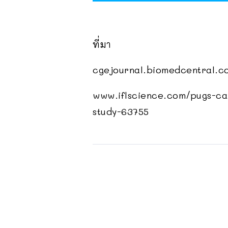
ที่มา
cgejournal.biomedcentral.c
www.iflscience.com/pugs-can
study-63755