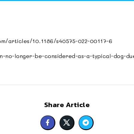
om/articles/10.1186/s40575-022-00117-6
-no-longer-be-considered-as-a-typical-dog-due
Share Article