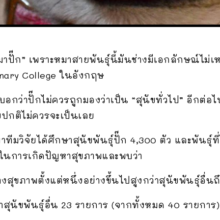
ั๊ก” เพราะหมาสายพันธุ์นี้มันช่างมีเอกลักษณ์ไม่เห
inary College ในอังกฤษ
อกว่าปั๊กไม่ควรถูกมองว่าเป็น “สุนัขทั่วไป” อีกต่อไ
ัขปกติไม่ควรจะเป็นเลย
ทีมวิจัยได้ศึกษาสุนัขพันธุ์ปั๊ก 4,300 ตัว และพันธุ์ที่
่ยงในการเกิดปัญหาสุขภาพและพบว่า
ุขภาพตั้งแต่หนึ่งอย่างขึ้นไปสูงกว่าสุนัขพันธุ์อื่นถึ
่าสุนัขพันธุ์อื่น 23 รายการ (จากทั้งหมด 40 รายการ)