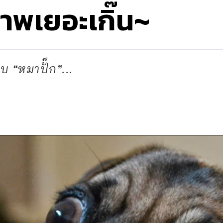
าพเยอะเกิ๊น~
 “หมาปั๊ก”...