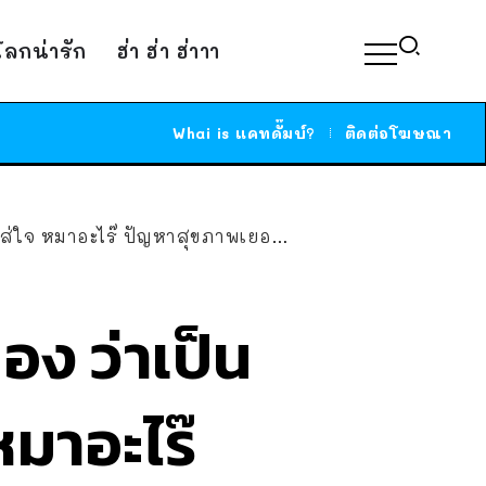
์โลกน่ารัก
ฮ่า ฮ่า ฮ่าาา
Whai is แคทดั๊มบ์?
ติดต่อโฆษณา
ใจ หมาอะไร๊ ปัญหาสุขภาพเยอะเกิ๊น~
อง ว่าเป็น
 หมาอะไร๊