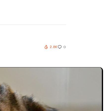
2.8K
0