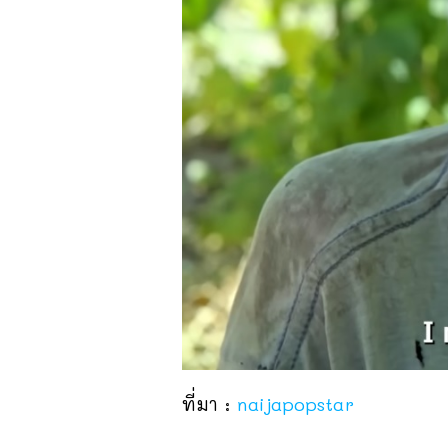
ที่มา :
naijapopstar