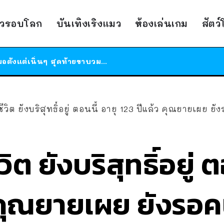
ร้านอาหารในนิวยอร์กประกาศปิดตัวลง หลังอยู่มานานกว่า 45 ปี ติดป้ายขอบคุณลูกค้าทุกคน แถมสูตรทำไวท์ซอสให้แบบจัดเต็ม
าวรอบโลก
บันเทิงเริงแมว
ห้องเล่นเกม
สัตว
สาวญี่ปุ่นโดนแมวตัวเองกัด ไม่ได้ไปหาหมอตั้งแต่เนิ่นๆ สุดท้ายขาบวม กลายเป็นโรคเนื้อเน่า เตือนทาสแมวทั้งหลายให้ระวัง
ได้เวลาเด็กหนวดรวมตัว RF Online Next เปิดให้เล่นแล้ว เกม Sci-Fi MMORPG ระดับตำนาน เล่นได้ทั้งมือถือและ PC
ร้านอาหารในนิวยอร์กประกาศปิดตัวลง หลังอยู่มานานกว่า 45 ปี ติดป้ายขอบคุณลูกค้าทุกคน แถมสูตรทำไวท์ซอสให้แบบจัดเต็ม
สาวญี่ปุ่นโดนแมวตัวเองกัด ไม่ได้ไปหาหมอตั้งแต่เนิ่นๆ สุดท้ายขาบวม กลายเป็นโรคเนื้อเน่า เตือนทาสแมวทั้งหลายให้ระวัง
ีวิต ยังบริสุทธิ์อยู่ ตอนนี้ อายุ 123 ปีแล้ว คุณยายเผย ยังร
ิต ยังบริสุทธิ์อยู่ ต
คุณยายเผย ยังรอคนที