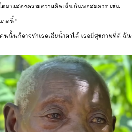
เน็ตมาแสดงความความคิดเห็นกันพอสมควร เช่น
นาดนี้”
ด คนนั้นก็อาจทำเธอเสียน้ำตาได้ เธอมีสุขภาพที่ดี ฉ