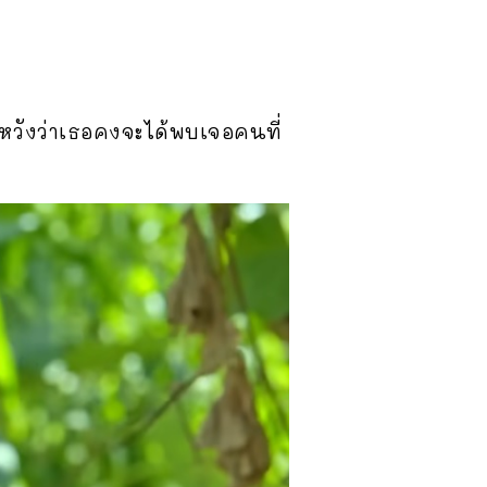
ันหวังว่าเธอคงจะได้พบเจอคนที่