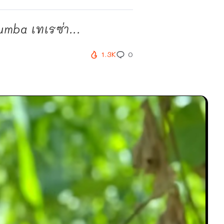
umba เทเรซ่า...
1.3K
0