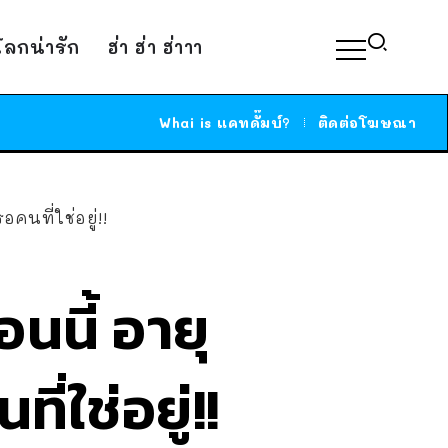
์โลกน่ารัก
ฮ่า ฮ่า ฮ่าาา
Whai is แคทดั๊มบ์?
ติดต่อโฆษณา
อคนที่ใช่อยู่!!
อนนี้ อายุ
่ใช่อยู่!!