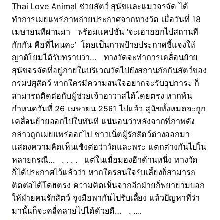
Thai Love Animal ช่วยสัตว์ สุนัขและแมวจรจัด ได้
ทำการเผยแพร่ภาพถ่ายประกาศจากทางวัด เมื่อวันที่ 18
เมษายนที่ผ่านมา พร้อมแคปชั่น ‘จะเอาออกไปสถานที่
กักกัน คือที่ไหนคะ’ โดยเป็นภาพป้ายประกาศชี้แจงให้
ญาติโยมได้รับทราบว่า… ทางวัดจะทำการเคลื่อนย้าย
สุนัขจรจัดที่อยู่ภายในบริเวณวัดไปยังสถานกักกันสัตว์ของ
กรมปศุสัตว์ หากใครมีความสนใจอยากจะรับอุปการะ ก็
สามารถติดต่อกับผู้ช่วยเจ้าอาวาสได้โดยตรง หากพ้น
กำหนดวันที่ 26 เมษายน 2561 ไปแล้ว สุนัขทั้งหมดจะถูก
เคลื่อนย้ายออกไปในทันที แน่นอนว่าหลังจากที่ภาพดัง
กล่าวถูกเผยแพร่ออกไป ชาวเน็ตผู้รักสัตว์ต่างออกมา
แสดงความคิดเห็นเชิงต่อว่าวัดและพระ แตกต่างกันไปใน
หลายกรณี… . . . . แต่ในเมื่อมองอีกด้านหนึ่ง ทางวัด
ก็ได้ประกาศไว้แล้วว่า หากใครสนใจรับเลี้ยงก็สามารถ
ติดต่อได้โดยตรง ความคิดเห็นจากอีกฝ่ายก็พยายามบอก
ให้ฝ่ายคนรักสัตว์ จูงมือพากันไปรับเลี้ยง แล้วปัญหาที่ว่า
มานั้นก็จะคลี่คลายไปได้ด้วยดี… . .…