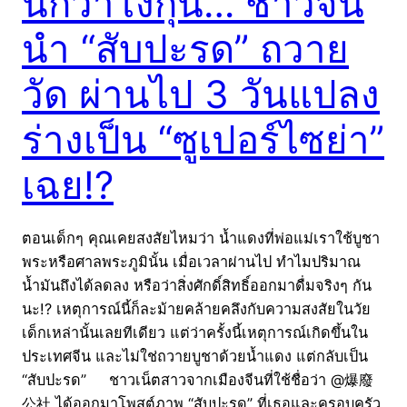
นึกว่าโงกุน… ชาวจีน
นำ “สับปะรด” ถวาย
วัด ผ่านไป 3 วันแปลง
ร่างเป็น “ซูเปอร์ไซย่า”
เฉย!?
ตอนเด็กๆ คุณเคยสงสัยไหมว่า น้ำแดงที่พ่อแม่เราใช้บูชา
พระหรือศาลพระภูมินั้น เมื่อเวลาผ่านไป ทำไมปริมาณ
น้ำมันถึงได้ลดลง หรือว่าสิ่งศักดิ์สิทธิ์ออกมาดื่มจริงๆ กัน
นะ!? เหตุการณ์นี้ก็ละม้ายคล้ายคลึงกับความสงสัยในวัย
เด็กเหล่านั้นเลยทีเดียว แต่ว่าครั้งนี้เหตุการณ์เกิดขึ้นใน
ประเทศจีน และไม่ใช่ถวายบูชาด้วยน้ำแดง แต่กลับเป็น
“สับปะรด” ชาวเน็ตสาวจากเมืองจีนที่ใช้ชื่อว่า @爆廢
公社 ได้ออกมาโพสต์ภาพ “สับปะรด” ที่เธอและครอบครัว