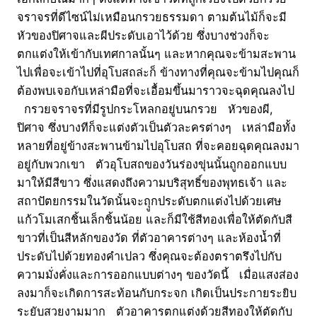
จราจรที่ดีไซน์ไม่เหมือนกรวยธรรมดา ตามต้นไม้ก็จะมี
หัวของปิศาจและผีประดับเอาไว้ด้วย ซึ่งบางช่วงก็จะ
ตกแต่งให้เข้ากับเทศกาลนั้นๆ และหากคุณจะข้ามสะพาน
ไปเพื่อจะเข้าไปที่อุโบสถล่ะก็ ข้างทางที่คุณจะข้ามไปคุณก็
ต้องพบเจอกับเหล่ามือที่จะเอื้อมขึ้นมาราวจะฉุดคุณลงไป
กรวยจราจรที่มีรูปกระโหลกอยู่บนกรวย หัวของผี,
ปิศาจ ซึ่งบางทีก็จะแต่งตัวเป็นตัวละครต่างๆ เหล่ามือทั้ง
หลายที่อยู่ข้างสะพานข้ามไปอุโบสถ ที่จะคอยฉุดคุณลงมา
อยู่กับพวกเขา ตัวอุโบสถของวันร่องขุ่นนั้นถูกออกแบบ
มาให้มีสีขาว ซึ่งแสดงถึงความบริสุทธิ์ของพุทธเจ้า และ
สถาปัตยกรรมในวัดนั้นจะถุูกประดับตกแต่งไปด้วยเศษ
แก้วโมเสกชิ้นเล็กชิ้นน้อย และก็มีใช้สีทองเพื่อให้ตัดกับสี
ขาวที่เป็นสีหลักของวัด ที่ตัวอาคารต่างๆ และห้องน้ำที่
ประดับไปด้วยทองคำเปลว ซึ่งคุณจะต้องตราตรึงไปกับ
ความมั่งคั่งและการออกแบบต่างๆ ของวัดนี้ เมื่อแสงส่อง
ลงมาก็จะเกิดการสะท้อนกับกระจก เกิดเป็นประกายระยิบ
ระยับสวยงามมาก ตัวอาคารตกแต่งด้วยสีทองให้ตัดกับ