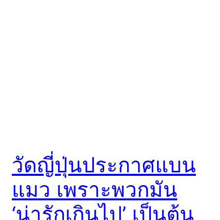
วัดญี่ปุ่นประกาศแบน
แมว เพราะพวกมัน
‘น่ารักเกินไป’ เป็นต้น