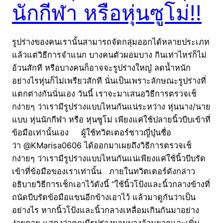
นักกีฬา หรือหุ่นซูโม่!!
รูปร่างของคนเรานั้นสามารถจัดกลุ่มออกได้หลายประเภท
แล้วแต่วิธีการจำแนก บางคนตัวผอมบาง กินเท่าไหร่ก็ไม่
อ้วนสักที หรือบางคนก็อาจจะรูปร่างใหญ๋ ลดน้ำหนัก
อย่างไรหุ่นก็ไม่เพรียวสักที นั่นเป็นเพราะลักษณะรูปร่างที่
แตกต่างกันนั่นเอง วันนี้ เราจะมาเสนอวิธีการตรวจเช็
กง่ายๆ ว่าเรามีรูปร่างแบบไหนกันแน่ระหว่าง หุ่นนาง/นาย
แบบ หุ่นนักกีฬา หรือ หุ่นซูโม่ เพียงแค่ใช้ปลายนิ้วบีบเข้าที่
ข้อมือเท่านั้นเอง ผู้ใช้ทวิตเตอร์ชาวญี่ปุ่นชื่อ
ว่า @KMarisa0606 ได้ออกมาเผยถึงวิธีการตรวจเช็
กง่ายๆ ว่าเรามีรูปร่างแบบไหนกันแน่เพียงแค่ใช้นิ้วบีบรัด
เข้าที่ข้อมือของเราเท่านั้น ภายในทวิตเตอร์ดังกล่าว
อธิบายวิธีการเช็กเอาไว้ดังนี้ “ใช้นิ้วโป้งและนิ้วกลางข้างที่
ถนัดบีบรัดข้อมือแขนอีกข้างเอาไว้ แล้วมาดูกันว่าเป็น
อย่างไร หากนิ้วโป้งและนิ้วกลางเหลื่อมเกินกันมาอย่าง
ง่ายดาย แสดงว่าคุณมีรูปร่างผอมบางอ้วนยากและเพิ่ม