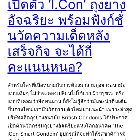
เปิดตัว ‘I.Con’ ถุงยาง
อัจฉริยะ พร้อมฟังก์ชั่
นวัดความเด็ดหลัง
เสร็จกิจ จะได้กี่
คะแนนหนอ?
สำหรับใครที่เบื่อหน่ายกับการต้องมาสวมถุงยางอนามัย
แบบเดิมๆ ไม่ว่าจะลองเปลี่ยนไปใช้แบบผิวขรุขระ หรือ
แบบที่เคลมว่าอึดทนนาน ก็ยังไม่รู้สึกว่ามันจะน่าตื่นเต้น
ขึ้นตรงไหน เรามีนวัตกรรมตัวใหม่มาแนะนำ เพราะล่าสุด
บริษัทผลิตถุงยางอนามัย British Condoms ได้ประกาศ
เปิดตัวนวัตกรรมถุงยางอัจฉริยะแห่งโลกอนาคต ‘The
iCon Smart Condom’ อุปกรณ์ที่จะทำให้รสชาติการมี