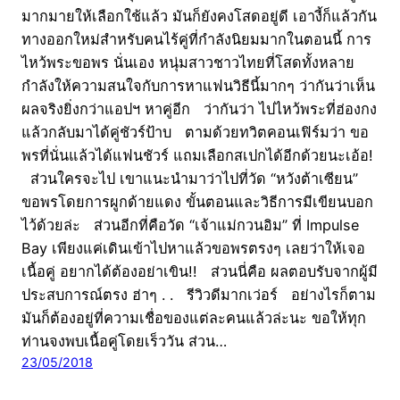
มากมายให้เลือกใช้แล้ว มันก็ยังคงโสดอยู่ดี เอางี้ก็แล้วกัน
ทางออกใหม่สำหรับคนไร้คู่ที่กำลังนิยมมากในตอนนี้ การ
ไหว้พระขอพร นั่นเอง หนุ่มสาวชาวไทยที่โสดทั้งหลาย
กำลังให้ความสนใจกับการหาแฟนวิธีนี้มากๆ ว่ากันว่าเห็น
ผลจริงยิ่งกว่าแอปฯ หาคู่อีก ว่ากันว่า ไปไหว้พระที่ฮ่องกง
แล้วกลับมาได้คู่ชัวร์ป้าบ ตามด้วยทวิตคอนเฟิร์มว่า ขอ
พรที่นั่นแล้วได้แฟนชัวร์ แถมเลือกสเปกได้อีกด้วยนะเอ้อ!
ส่วนใครจะไป เขาแนะนำมาว่าไปที่วัด “หวังต้าเซียน”
ขอพรโดยการผูกด้ายแดง ขั้นตอนและวิธีการมีเขียนบอก
ไว้ด้วยล่ะ ส่วนอีกที่คือวัด “เจ้าแม่กวนอิม” ที่ Impulse
Bay เพียงแค่เดินเข้าไปหาแล้วขอพรตรงๆ เลยว่าให้เจอ
เนื้อคู่ อยากได้ต้องอย่าเขิน!! ส่วนนี่คือ ผลตอบรับจากผู้มี
ประสบการณ์ตรง ฮ่าๆ . . รีวิวดีมากเว่อร์ อย่างไรก็ตาม
มันก็ต้องอยู่ที่ความเชื่อของแต่ละคนแล้วล่ะนะ ขอให้ทุก
ท่านจงพบเนื้อคู่โดยเร็ววัน ส่วน…
23/05/2018