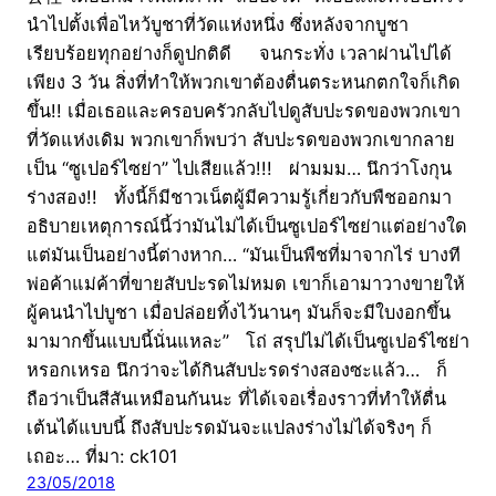
นำไปตั้งเพื่อไหว้บูชาที่วัดแห่งหนึ่ง ซึ่งหลังจากบูชา
เรียบร้อยทุกอย่างก็ดูปกติดี จนกระทั่ง เวลาผ่านไปได้
เพียง 3 วัน สิ่งที่ทำให้พวกเขาต้องตื่นตระหนกตกใจก็เกิด
ขึ้น!! เมื่อเธอและครอบครัวกลับไปดูสับปะรดของพวกเขา
ที่วัดแห่งเดิม พวกเขาก็พบว่า สับปะรดของพวกเขากลาย
เป็น “ซูเปอร์ไซย่า” ไปเสียแล้ว!!! ผ่ามมม… นึกว่าโงกุน
ร่างสอง!! ทั้งนี้ก็มีชาวเน็ตผู้มีความรู้เกี่ยวกับพืชออกมา
อธิบายเหตุการณ์นี้ว่ามันไม่ได้เป็นซูเปอร์ไซย่าแต่อย่างใด
แต่มันเป็นอย่างนี้ต่างหาก… “มันเป็นพืชที่มาจากไร่ บางที
พ่อค้าแม่ค้าที่ขายสับปะรดไม่หมด เขาก็เอามาวางขายให้
ผู้คนนำไปบูชา เมื่อปล่อยทิ้งไว้นานๆ มันก็จะมีใบงอกขึ้น
มามากขึ้นแบบนี้นั่นแหละ” โถ่ สรุปไม่ได้เป็นซูเปอร์ไซย่า
หรอกเหรอ นึกว่าจะได้กินสับปะรดร่างสองซะแล้ว… ก็
ถือว่าเป็นสีสันเหมือนกันนะ ที่ได้เจอเรื่องราวที่ทำให้ตื่น
เต้นได้แบบนี้ ถึงสับปะรดมันจะแปลงร่างไม่ได้จริงๆ ก็
เถอะ… ที่มา: ck101
23/05/2018