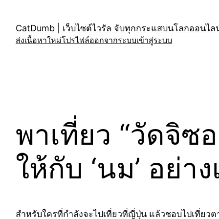
Skip
to
CatDumb | เว็บไซต์ไวรัล จับทุกกระแสบนโลกออนไลน์
content
ส่งเนื้อหาใหม่
โปรไฟล์
ออกจากระบบ
เข้าสู่ระบบ
พาเที่ยว “วัดจิซอ
ให้กับ ‘นม’ อย่าง
สำหรับใครที่กำลังจะไปเที่ยวที่ญี่ปุ่น แล้วชอบไปเที่ยวตา