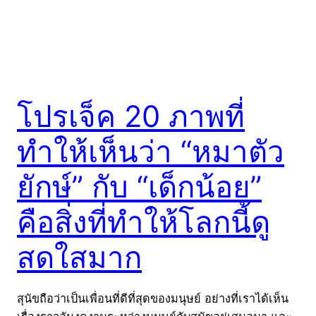
โปรเจ็ค 20 ภาพที่
ทำให้เห็นว่า “หมาตัว
ยักษ์” กับ “เด็กน้อย”
คือสิ่งที่ทำให้โลกนี้ดู
สดใสมาก
สุนัขถือว่าเป็นเพื่อนที่ดีที่สุดของมนุษย์ อย่างที่เราได้เห็น