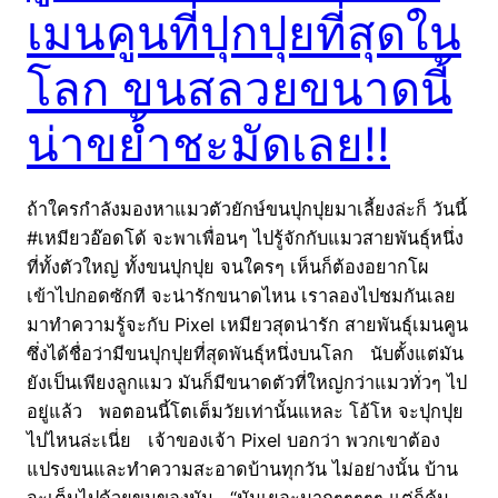
เมนคูนที่ปุกปุยที่สุดใน
โลก ขนสลวยขนาดนี้
น่าขย้ำชะมัดเลย!!
ถ้าใครกำลังมองหาแมวตัวยักษ์ขนปุกปุยมาเลี้ยงล่ะก็ วันนี้
#เหมียวอ๊อดโด้ จะพาเพื่อนๆ ไปรู้จักกับแมวสายพันธุ์หนึ่ง
ที่ทั้งตัวใหญ่ ทั้งขนปุกปุย จนใครๆ เห็นก็ต้องอยากโผ
เข้าไปกอดซักที จะน่ารักขนาดไหน เราลองไปชมกันเลย
มาทำความรู้จะกับ Pixel เหมียวสุดน่ารัก สายพันธุ์เมนคูน
ซึ่งได้ชื่อว่ามีขนปุกปุยที่สุดพันธุ์หนึ่งบนโลก นับตั้งแต่มัน
ยังเป็นเพียงลูกแมว มันก็มีขนาดตัวที่ใหญ่กว่าแมวทั่วๆ ไป
อยู่แล้ว พอตอนนี้โตเต็มวัยเท่านั้นแหละ โอ้โห จะปุกปุย
ไปไหนล่ะเนี่ย เจ้าของเจ้า Pixel บอกว่า พวกเขาต้อง
แปรงขนและทำความสะอาดบ้านทุกวัน ไม่อย่างนั้น บ้าน