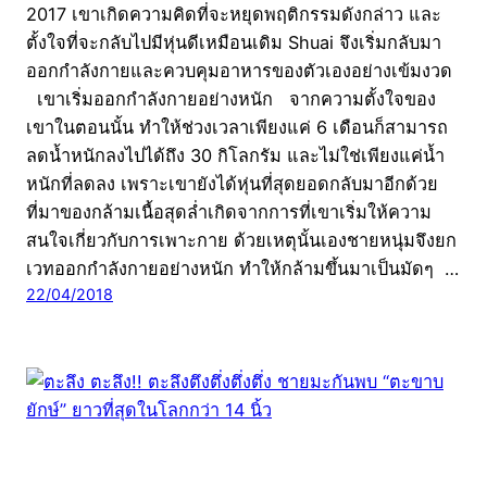
2017 เขาเกิดความคิดที่จะหยุดพฤติกรรมดังกล่าว และ
ตั้งใจที่จะกลับไปมีหุ่นดีเหมือนเดิม Shuai จึงเริ่มกลับมา
ออกกำลังกายและควบคุมอาหารของตัวเองอย่างเข้มงวด
เขาเริ่มออกกำลังกายอย่างหนัก จากความตั้งใจของ
เขาในตอนนั้น ทำให้ช่วงเวลาเพียงแค่ 6 เดือนก็สามารถ
ลดน้ำหนักลงไปได้ถึง 30 กิโลกรัม และไม่ใช่เพียงแค่น้ำ
หนักที่ลดลง เพราะเขายังได้หุ่นที่สุดยอดกลับมาอีกด้วย
ที่มาของกล้ามเนื้อสุดล่ำเกิดจากการที่เขาเริ่มให้ความ
สนใจเกี่ยวกับการเพาะกาย ด้วยเหตุนั้นเองชายหนุ่มจึงยก
เวทออกกำลังกายอย่างหนัก ทำให้กล้ามขึ้นมาเป็นมัดๆ …
22/04/2018