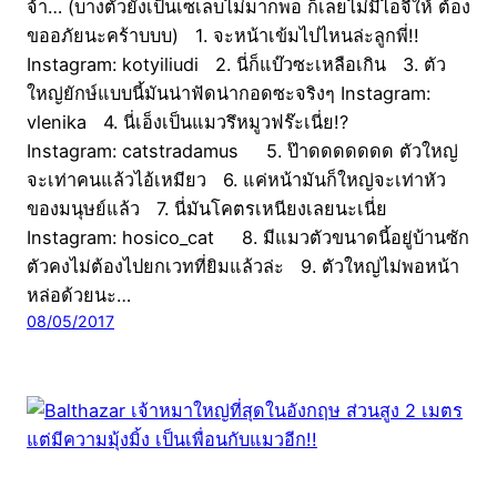
จ้า… (บางตัวยังเป็นเซเลบไม่มากพอ ก็เลยไม่มีไอจีให้ ต้อง
ขออภัยนะคร้าบบบ) 1. จะหน้าเข้มไปไหนล่ะลูกพี่!!
Instagram: kotyiliudi 2. นี่ก็แบ๊วซะเหลือเกิน 3. ตัว
ใหญ่ยักษ์แบบนี้มันน่าฟัดน่ากอดซะจริงๆ Instagram:
vlenika 4. นี่เอ็งเป็นแมวรึหมูวฟร๊ะเนี่ย!?
Instagram: catstradamus 5. ป๊าดดดดดดด ตัวใหญ่
จะเท่าคนแล้วไอ้เหมียว 6. แค่หน้ามันก็ใหญ่จะเท่าหัว
ของมนุษย์แล้ว 7. นี่มันโคตรเหนียงเลยนะเนี่ย
Instagram: hosico_cat 8. มีแมวตัวขนาดนี้อยู่บ้านซัก
ตัวคงไม่ต้องไปยกเวทที่ยิมแล้วล่ะ 9. ตัวใหญ่ไม่พอหน้า
หล่อด้วยนะ…
08/05/2017