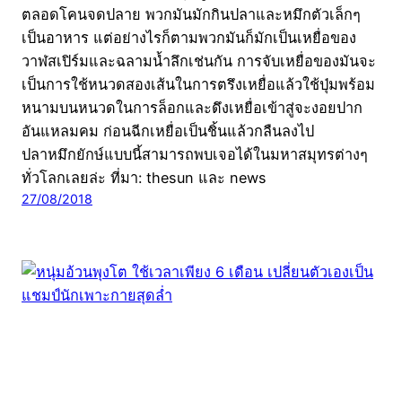
ตลอดโคนจดปลาย พวกมันมักกินปลาและหมึกตัวเล็กๆ
เป็นอาหาร แต่อย่างไรก็ตามพวกมันก็มักเป็นเหยื่อของ
วาฬสเปิร์มและฉลามน้ำลึกเช่นกัน การจับเหยื่อของมันจะ
เป็นการใช้หนวดสองเส้นในการตรึงเหยื่อแล้วใช้ปุ่มพร้อม
หนามบนหนวดในการล็อกและดึงเหยื่อเข้าสู่จะงอยปาก
อันแหลมคม ก่อนฉีกเหยื่อเป็นชิ้นแล้วกลืนลงไป
ปลาหมึกยักษ์แบบนี้สามารถพบเจอได้ในมหาสมุทรต่างๆ
ทั่วโลกเลยล่ะ ที่มา: thesun และ news
27/08/2018