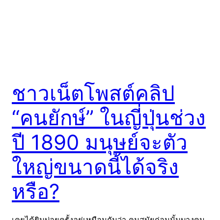
ชาวเน็ตโพสต์คลิป
“คนยักษ์” ในญี่ปุ่นช่วง
ปี 1890 มนุษย์จะตัว
ใหญ่ขนาดนี้ได้จริง
หรือ?