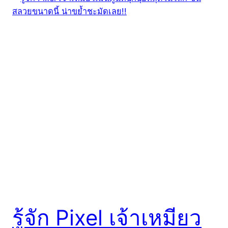
รู้จัก Pixel เจ้าเหมียว