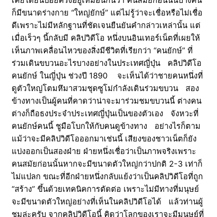
เคยได้ยินบ่อยครั้งอยู่เหมือนกันว่า คนสมัยก่อนนั้นบางคน
ก็มีขนาดร่างกาย “ใหญ่ยักษ์” แต่ไม่รู้ว่าจะเชื่อหรือไม่เชื่อ
ดีเพราะไม่มีหลักฐานที่ชัดเจนยืนยันคำกล่าวเหล่านั้น แต่
เมื่อเร็วๆ นี้กลับมี คลิปวิดีโอ หนึ่งบนอินเทอร์เน็ตที่เผยให้
เห็นภาพเคลื่อนไหวของสิ่งมีชีวิตที่เรียกว่า “คนยักษ์” ที่
ร่วมเดินขบวนอะไรบางอย่างในประเทศญี่ปุ่น คลิปวิดีโอ
คนยักษ์ ในญี่ปุ่น ช่วงปี 1890 จะเห็นได้ว่าชายคนหนึ่งที่
ดูตัวใหญ่โตมหึมาสวมชุดซูโม่กำลังเดินร่วมขบวน สอง
ข้างทางเป็นผู้คนที่คาดว่าน่าจะมาร่วมชมขบวนนี้ ต่างคน
ต่างก็ถือธงประจำประเทศญี่ปุ่นเป็นของตัวเอง จังหวะที่
คนยักษ์คนนี้ ชูมือโบกให้กับคนดูข้างทาง อย่างไรก็ตาม
แม้ว่าจะมีคลิปวิดีโอออกมาเช่นนี้ เสียงของชาวเน็ตก็ยัง
แบ่งออกเป็นสองฝ่าย ฝ่ายหนึ่งเชื่อว่าเป็นภาพจริงเพราะ
คนสมัยก่อนนั้นหากจะมีขนาดตัวใหญ่กว่าปกติ 2-3 เท่าก็
ไม่แปลก ขณะที่อีกฝ่ายหนึ่งกลับแย้งว่าเป็นคลิปวิดีโอที่ถูก
“สร้าง” ขึ้นด้วยเทคนิคการตัดต่อ เพราะไม่มีทางที่มนุษย์
จะมีขนาดตัวใหญ่อย่างที่เห็นในคลิปวิดีโอได้ แล้วท่านผู้
ชมล่ะครับ จากคลิปวิดีโอนี้ คิดว่าโลกของเราจะมีมนุษย์ที่