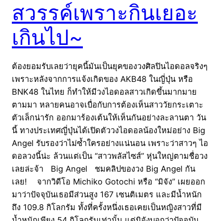
สวรรค์เพราะกินเยอะ
เกินไป~
ต้องยอมรับเลยว่ายุคนี้มันเป็นยุคของวงศิลปินไอดอลจริงๆ
เพราะหลังจากการแจ้งเกิดของ AKB48 ในญี่ปุ่น หรือ
BNK48 ในไทย ก็ทำให้มีวงไอดอลสาวเกิดขึ้นมากมาย
ตามมา หลายคนอาจเบื่อกับการต้องเห็นสาววัยกระเตาะ
ตัวเล็กน่ารัก ออกมาร้องเต้นให้เห็นกันอย่างละลานตา วัน
นี้ ทางประเทศญี่ปุ่นได้เปิดตัววงไอดอลน้องใหม่อย่าง Big
Angel รับรองว่าไม่ซ้ำใครอย่างแน่นอน เพราะว่าสาวๆ ไอ
ดอลวงนี้น่ะ ล้วนแต่เป็น “สาวพลัสไซส์” หุ่นใหญ่ตามชื่อวง
เลยล่ะจ้า Big Angel ชมคลิปของวง Big Angel กัน
เลย! จากวิดีโอ Michiko Gotochi หรือ “มิจัง” เผยออก
มาว่าปัจจุบันเธอมีส่วนสูง 167 เซนติเมตร และมีน้ำหนัก
ถึง 109.8 กิโลกรัม ทั้งที่ครั้งหนึ่งเธอเคยเป็นหญิงสาวที่มี
น้ำหนักเพียง 54 กิโลกรัมเท่านั้น แต่มิจังบอกว่าปัจจุบัน