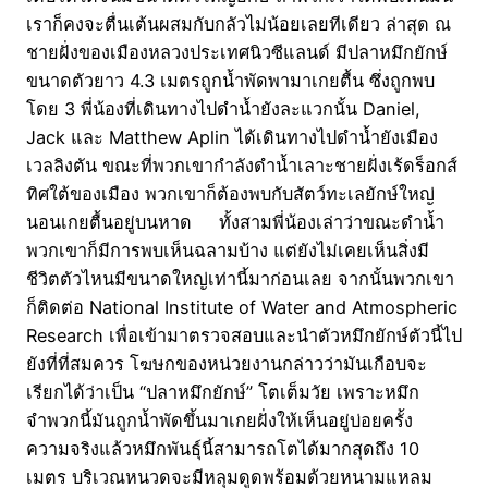
เราก็คงจะตื่นเต้นผสมกับกลัวไม่น้อยเลยทีเดียว ล่าสุด ณ
ชายฝั่งของเมืองหลวงประเทศนิวซีแลนด์ มีปลาหมึกยักษ์
ขนาดตัวยาว 4.3 เมตรถูกน้ำพัดพามาเกยตื้น ซึ่งถูกพบ
โดย 3 พี่น้องที่เดินทางไปดำน้ำยังละแวกนั้น Daniel,
Jack และ Matthew Aplin ได้เดินทางไปดำน้ำยังเมือง
เวลลิงตัน ขณะที่พวกเขากำลังดำน้ำเลาะชายฝั่งเร้ดร็อกส์
ทิศใต้ของเมือง พวกเขาก็ต้องพบกับสัตว์ทะเลยักษ์ใหญ่
นอนเกยตื้นอยู่บนหาด ทั้งสามพี่น้องเล่าว่าขณะดำน้ำ
พวกเขาก็มีการพบเห็นฉลามบ้าง แต่ยังไม่เคยเห็นสิ่งมี
ชีวิตตัวไหนมีขนาดใหญ่เท่านี้มาก่อนเลย จากนั้นพวกเขา
ก็ติดต่อ National Institute of Water and Atmospheric
Research เพื่อเข้ามาตรวจสอบและนำตัวหมึกยักษ์ตัวนี้ไป
ยังที่ที่สมควร โฆษกของหน่วยงานกล่าวว่ามันเกือบจะ
เรียกได้ว่าเป็น “ปลาหมึกยักษ์” โตเต็มวัย เพราะหมึก
จำพวกนี้มันถูกน้ำพัดขึ้นมาเกยฝั่งให้เห็นอยู่บ่อยครั้ง
ความจริงแล้วหมึกพันธุ์นี้สามารถโตได้มากสุดถึง 10
เมตร บริเวณหนวดจะมีหลุมดูดพร้อมด้วยหนามแหลม