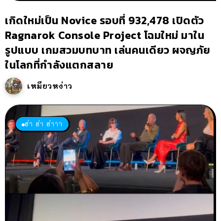
เกิดใหม่เป็น Novice รอบที่ 932,478 เปิดตัว
Ragnarok Console Project โฉมใหม่ มาใน
รูปแบบ เกมสวมบทบาท เล่นคนเดียว ผจญภัย
ในโลกที่กำลังแตกสลาย
เหมียวหง่าว
ฮ่า ฮ่า ฮ่าาา