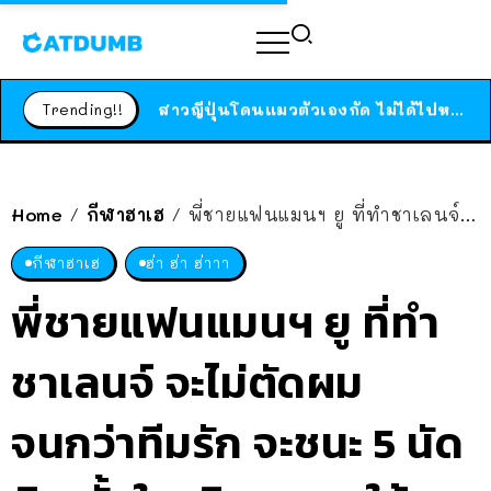
ร้านอาหารในนิวยอร์กประกาศปิดตัวลง หลังอยู่มานานกว่า 45 ปี ติดป้ายขอบคุณลูกค้าทุกคน แถมสูตรทำไวท์ซอสให้แบบจัดเต็ม
สาวญี่ปุ่นโดนแมวตัวเองกัด ไม่ได้ไปหาหมอตั้งแต่เนิ่นๆ สุดท้ายขาบวม กลายเป็นโรคเนื้อเน่า เตือนทาสแมวทั้งหลายให้ระวัง
Trending!!
ได้เวลาเด็กหนวดรวมตัว RF Online Next เปิดให้เล่นแล้ว เกม Sci-Fi MMORPG ระดับตำนาน เล่นได้ทั้งมือถือและ PC
ร้านอาหารในนิวยอร์กประกาศปิดตัวลง หลังอยู่มานานกว่า 45 ปี ติดป้ายขอบคุณลูกค้าทุกคน แถมสูตรทำไวท์ซอสให้แบบจัดเต็ม
สาวญี่ปุ่นโดนแมวตัวเองกัด ไม่ได้ไปหาหมอตั้งแต่เนิ่นๆ สุดท้ายขาบวม กลายเป็นโรคเนื้อเน่า เตือนทาสแมวทั้งหลายให้ระวัง
Home
กีฬาฮาเฮ
พี่ชายแฟนแมนฯ ยู ที่ทำชาเลนจ์ จะไม่ตัดผมจนกว่าทีมรัก จะชนะ 5 นัดติด ตั้งใจบริจาคผม ให้องค์กรการกุศลเมื่อจบชาเลนจ์ (แต่ไม่รู้จะจบเมื่อไหร่นะ)
/
/
กีฬาฮาเฮ
ฮ่า ฮ่า ฮ่าาา
พี่ชายแฟนแมนฯ ยู ที่ทำ
ชาเลนจ์ จะไม่ตัดผม
จนกว่าทีมรัก จะชนะ 5 นัด