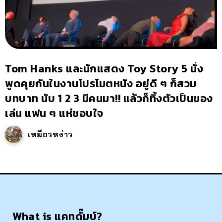
Tom Hanks และนักแสดง Toy Story 5 นั่ง
พูดคุยกันในงานโปรโมตหนัง อยู่ดี ๆ ก็สวม
บทบาท นับ 1 2 3 มีคนมา!! แล้วก็ทิ้งตัวเป็นของ
เล่น แฟน ๆ แห่ชอบใจ
เหมียวหง่าว
What is แคทดั๊มบ์?