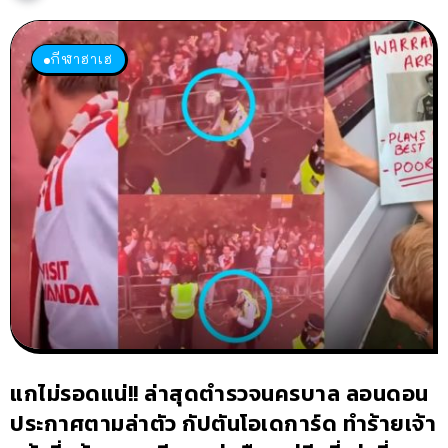
กีฬาฮาเฮ
แกไม่รอดแน่!! ล่าสุดตำรวจนครบาล ลอนดอน
ประกาศตามล่าตัว กัปตันโอเดการ์ด ทำร้ายเจ้า