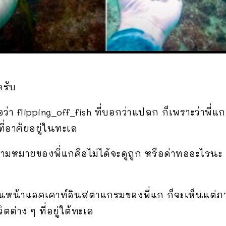
รับ
า flipping_off_fish ที่บอกว่าแปลก ก็เพราะว่าพี่แก “ม
ตที่อาศัยอยู่ในทะเล
่ย ความหมายของพี่แกคือไม่ได้จะดูถูก หรือด่าทออะไร
ในหน้าแอคเคาท์อินสตาแกรมของพี่แก ก็จะเห็นแต่ภาพ
ิตต่าง ๆ ที่อยู่ใต้ทะเล