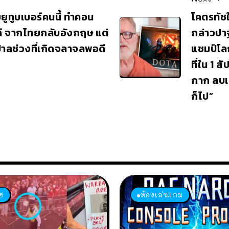
ยูทูบเบอร์คนนี้ ทำคอน
โคตรทัช
ซค์ จากไทยกลับอังกฤษ แต่
กล่าวปาฐ
นปาลช่วงที่เกิดจลาจลพอดี
แชมป์โล
ที่ใน 1 ส
กาก ลบเก
ก็ไป”
ฮ
ห้องเล่นเกม