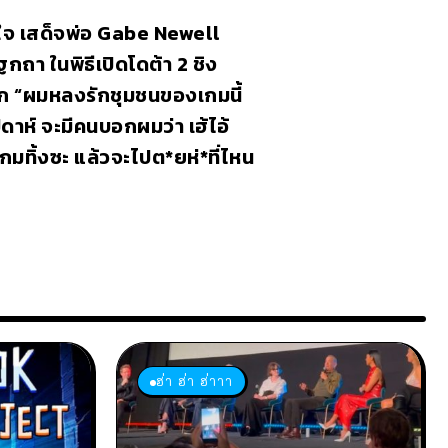
ใจ เสด็จพ่อ Gabe Newell
กถา ในพิธีเปิดโดต้า 2 ชิง
ก “ผมหลงรักชุมชนของเกมนี้
ัปดาห์ จะมีคนบอกผมว่า เฮ้ไอ้
มทิ้งซะ แล้วจะไปต*ยห่*ที่ไหน
ฮ่า ฮ่า ฮ่าาา