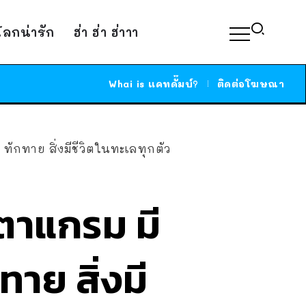
์โลกน่ารัก
ฮ่า ฮ่า ฮ่าาา
Whai is แคทดั๊มบ์?
ติดต่อโฆษณา
 ทักทาย สิ่งมีชีวิตในทะเลทุกตัว
สตาแกรม มี
ทาย สิ่งมี