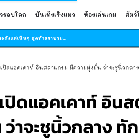
ร้านอาหารในนิวยอร์กประกาศปิดตัวลง หลังอยู่มานานกว่า 45 ปี ติดป้ายขอบคุณลูกค้าทุกคน แถมสูตรทำไวท์ซอสให้แบบจัดเต็ม
าวรอบโลก
บันเทิงเริงแมว
ห้องเล่นเกม
สัตว
สาวญี่ปุ่นโดนแมวตัวเองกัด ไม่ได้ไปหาหมอตั้งแต่เนิ่นๆ สุดท้ายขาบวม กลายเป็นโรคเนื้อเน่า เตือนทาสแมวทั้งหลายให้ระวัง
ได้เวลาเด็กหนวดรวมตัว RF Online Next เปิดให้เล่นแล้ว เกม Sci-Fi MMORPG ระดับตำนาน เล่นได้ทั้งมือถือและ PC
ร้านอาหารในนิวยอร์กประกาศปิดตัวลง หลังอยู่มานานกว่า 45 ปี ติดป้ายขอบคุณลูกค้าทุกคน แถมสูตรทำไวท์ซอสให้แบบจัดเต็ม
สาวญี่ปุ่นโดนแมวตัวเองกัด ไม่ได้ไปหาหมอตั้งแต่เนิ่นๆ สุดท้ายขาบวม กลายเป็นโรคเนื้อเน่า เตือนทาสแมวทั้งหลายให้ระวัง
้ เปิดแอคเคาท์ อินสตาแกรม มีความมุ่งมั่น ว่าจะชูนิ้วกลาง
้ เปิดแอคเคาท์ อิน
 ว่าจะชูนิ้วกลาง ทัก