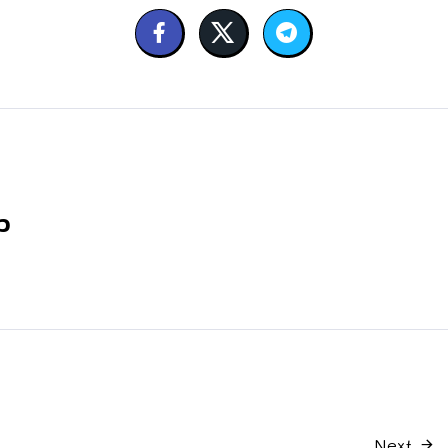
ว
Next