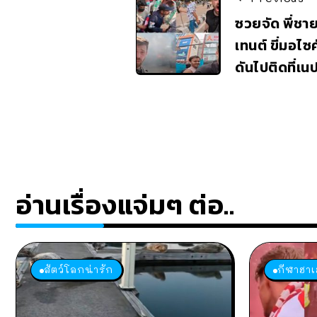
ซวยจัด พี่ชาย
เทนต์ ขี่มอไ
ดันไปติดที่เ
อ่านเรื่องแจ่มๆ ต่อ..
สัตว์โลกน่ารัก
กีฬาฮาเ