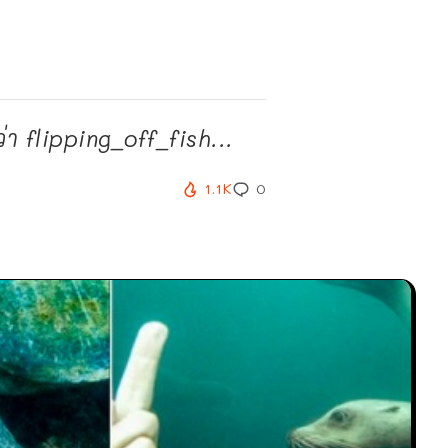
 flipping_off_fish...
1.1K
0