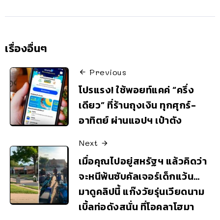
เรื่องอื่นๆ
Previous
โปรแรง! ใช้พอยท์แคค่ “ครึ่ง
เดียว” ที่ร้านถุงเงิน ทุกศุกร์-
อาทิตย์ ผ่านแอปฯ เป๋าตัง
Next
เมื่อคุณไปอยู่สหรัฐฯ แล้วคิดว่า
จะหนีพ้นซับคัลเจอร์เด็กแว้น…
มาดูคลิปนี้ แก๊งวัยรุ่นเวียดนาม
เบิ้ลท่อดังสนั่น ที่โอคลาโฮมา