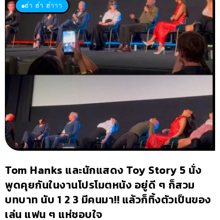
ฮ่า ฮ่า ฮ่าาา
Tom Hanks และนักแสดง Toy Story 5 นั่ง
พูดคุยกันในงานโปรโมตหนัง อยู่ดี ๆ ก็สวม
บทบาท นับ 1 2 3 มีคนมา!! แล้วก็ทิ้งตัวเป็นของ
เล่น แฟน ๆ แห่ชอบใจ