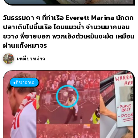
วันธรรมดา ๆ ที่ท่าเรือ Everett Marina นักตก
ปลาเดินไปขึ้นเรือ โดนแมวน้ำ จำนวนมากนอน
ขวาง พี่ชายบอก พวกเอ็งตัวเหม็นชะมัด เหมือน
ผ่านแก๊งหมาจร
เหมียวหง่าว
กีฬาฮาเฮ