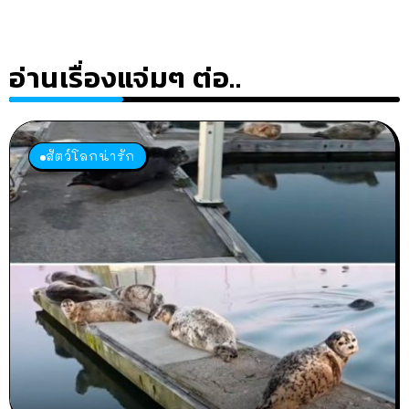
อ่านเรื่องแจ่มๆ ต่อ..
สัตว์โลกน่ารัก