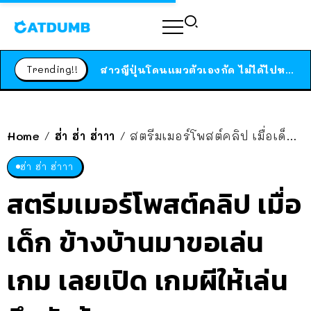
ร้านอาหารในนิวยอร์กประกาศปิดตัวลง หลังอยู่มานานกว่า 45 ปี ติดป้ายขอบคุณลูกค้าทุกคน แถมสูตรทำไวท์ซอสให้แบบจัดเต็ม
สาวญี่ปุ่นโดนแมวตัวเองกัด ไม่ได้ไปหาหมอตั้งแต่เนิ่นๆ สุดท้ายขาบวม กลายเป็นโรคเนื้อเน่า เตือนทาสแมวทั้งหลายให้ระวัง
Trending!!
ได้เวลาเด็กหนวดรวมตัว RF Online Next เปิดให้เล่นแล้ว เกม Sci-Fi MMORPG ระดับตำนาน เล่นได้ทั้งมือถือและ PC
ร้านอาหารในนิวยอร์กประกาศปิดตัวลง หลังอยู่มานานกว่า 45 ปี ติดป้ายขอบคุณลูกค้าทุกคน แถมสูตรทำไวท์ซอสให้แบบจัดเต็ม
สาวญี่ปุ่นโดนแมวตัวเองกัด ไม่ได้ไปหาหมอตั้งแต่เนิ่นๆ สุดท้ายขาบวม กลายเป็นโรคเนื้อเน่า เตือนทาสแมวทั้งหลายให้ระวัง
Home
ฮ่า ฮ่า ฮ่าาา
สตรีมเมอร์โพสต์คลิป เมื่อเด็ก ข้างบ้านมาขอเล่นเกม เลยเปิด เกมผีให้เล่น ถึงกับร้องระงม คนดูบอกเอ็นดู แต่ขอ EP 2 ได้ป่าว เอ๋!?
/
/
ฮ่า ฮ่า ฮ่าาา
สตรีมเมอร์โพสต์คลิป เมื่อ
เด็ก ข้างบ้านมาขอเล่น
เกม เลยเปิด เกมผีให้เล่น