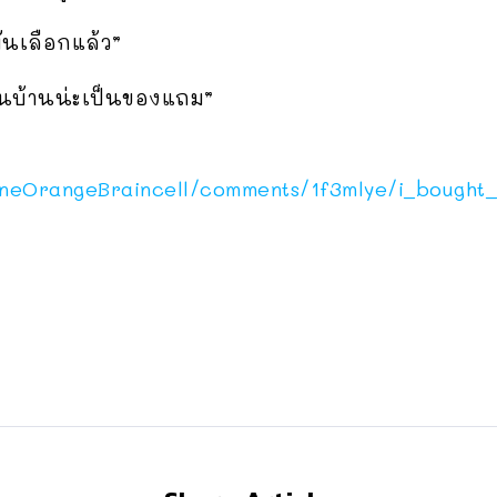
ันเลือกแล้ว”
วนบ้านน่ะเป็นของแถม”
neOrangeBraincell/comments/1f3mlye/i_bought_