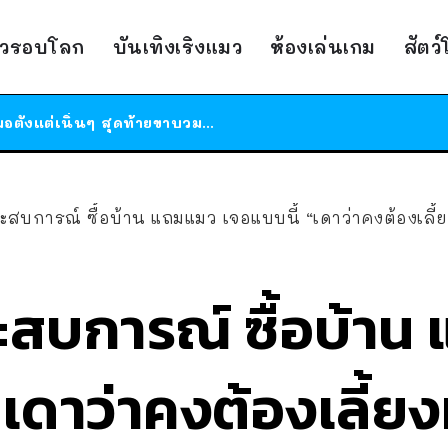
ร้านอาหารในนิวยอร์กประกาศปิดตัวลง หลังอยู่มานานกว่า 45 ปี ติดป้ายขอบคุณลูกค้าทุกคน แถมสูตรทำไวท์ซอสให้แบบจัดเต็ม
าวรอบโลก
บันเทิงเริงแมว
ห้องเล่นเกม
สัตว
สาวญี่ปุ่นโดนแมวตัวเองกัด ไม่ได้ไปหาหมอตั้งแต่เนิ่นๆ สุดท้ายขาบวม กลายเป็นโรคเนื้อเน่า เตือนทาสแมวทั้งหลายให้ระวัง
ได้เวลาเด็กหนวดรวมตัว RF Online Next เปิดให้เล่นแล้ว เกม Sci-Fi MMORPG ระดับตำนาน เล่นได้ทั้งมือถือและ PC
ร้านอาหารในนิวยอร์กประกาศปิดตัวลง หลังอยู่มานานกว่า 45 ปี ติดป้ายขอบคุณลูกค้าทุกคน แถมสูตรทำไวท์ซอสให้แบบจัดเต็ม
สาวญี่ปุ่นโดนแมวตัวเองกัด ไม่ได้ไปหาหมอตั้งแต่เนิ่นๆ สุดท้ายขาบวม กลายเป็นโรคเนื้อเน่า เตือนทาสแมวทั้งหลายให้ระวัง
ระสบการณ์ ซื้อบ้าน แถมแมว เจอแบบนี้ “เดาว่าคงต้องเลี้ย
ระสบการณ์ ซื้อบ้า
“เดาว่าคงต้องเลี้ยง