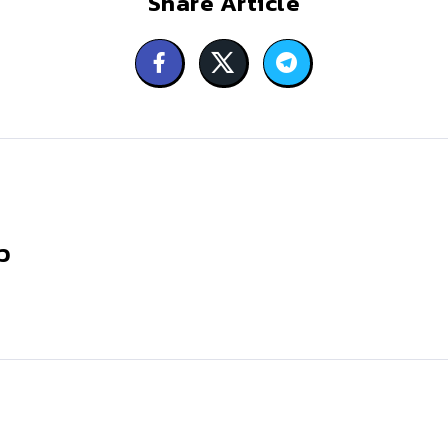
Share Article
ว