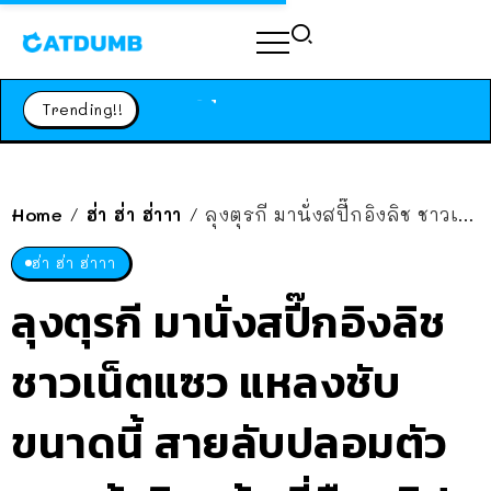
ร้านอาหารในนิวยอร์กประกาศปิดตัวลง หลังอยู่มานานกว่า 45 ปี ติดป้ายขอบคุณลูกค้าทุกคน แถมสูตรทำไวท์ซอสให้แบบจัดเต็ม
สาวญี่ปุ่นโดนแมวตัวเองกัด ไม่ได้ไปหาหมอตั้งแต่เนิ่นๆ สุดท้ายขาบวม กลายเป็นโรคเนื้อเน่า เตือนทาสแมวทั้งหลายให้ระวัง
Trending!!
ได้เวลาเด็กหนวดรวมตัว RF Online Next เปิดให้เล่นแล้ว เกม Sci-Fi MMORPG ระดับตำนาน เล่นได้ทั้งมือถือและ PC
ร้านอาหารในนิวยอร์กประกาศปิดตัวลง หลังอยู่มานานกว่า 45 ปี ติดป้ายขอบคุณลูกค้าทุกคน แถมสูตรทำไวท์ซอสให้แบบจัดเต็ม
สาวญี่ปุ่นโดนแมวตัวเองกัด ไม่ได้ไปหาหมอตั้งแต่เนิ่นๆ สุดท้ายขาบวม กลายเป็นโรคเนื้อเน่า เตือนทาสแมวทั้งหลายให้ระวัง
Home
ฮ่า ฮ่า ฮ่าาา
ลุงตุรกี มานั่งสปี๊กอิงลิช ชาวเน็ตแซว แหลงชับ ขนาดนี้ สายลับปลอมตัวมา แท้จริงแล้ว นี่คือคลิป AI
/
/
ฮ่า ฮ่า ฮ่าาา
ลุงตุรกี มานั่งสปี๊กอิงลิช
ชาวเน็ตแซว แหลงชับ
ขนาดนี้ สายลับปลอมตัว