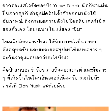
จากกระแสไวรัลของป๋า Yusuf Dicek นักกีฬาแม่น
ปืนจากตุรกี ล่าสุดมีคลิปเจ้าตัวออกมานั่งให้
สัมภาษณ์ ถึงกระแสความดังในโลกอินเตอร์เน็ต
ของตัวเอง โดยเฉพาะในแง่ของ “มีม”
ในคลิปดังกล่าวป๋าแกให้สัมภาษณ์เป็นภาษา
อังกฤษครับ และผมจะขอสรุปมาให้แบบคร่าว ๆ
ละกันว่าลุงแกบอกว่าอะไรบ้าง?
คือป๋าแกบอกว่ารับทราบถึงคอมเมนต์ และมีมต่าง
ๆ ที่เกิดขึ้นในโลกอินเตอร์เน็ตครับ รวมไปถึง
กรณีที่ Elon Musk แชร์ไปด้วย