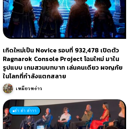
เกิดใหม่เป็น Novice รอบที่ 932,478 เปิดตัว
Ragnarok Console Project โฉมใหม่ มาใน
รูปแบบ เกมสวมบทบาท เล่นคนเดียว ผจญภัย
ในโลกที่กำลังแตกสลาย
เหมียวหง่าว
ฮ่า ฮ่า ฮ่าาา