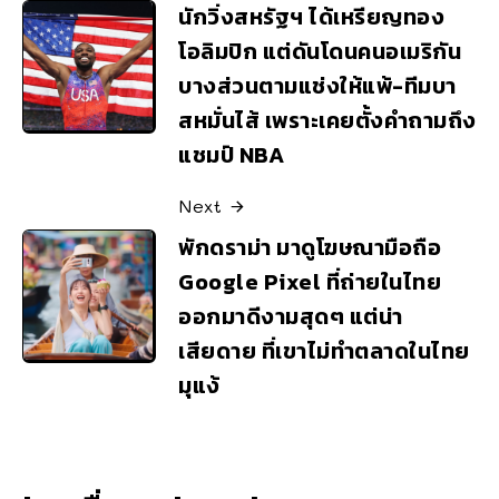
นักวิ่งสหรัฐฯ ได้เหรียญทอง
โอลิมปิก แต่ดันโดนคนอเมริกัน
บางส่วนตามแช่งให้แพ้-ทีมบา
สหมั่นไส้ เพราะเคยตั้งคำถามถึง
แชมป์ NBA
Next
พักดราม่า มาดูโฆษณามือถือ
Google Pixel ที่ถ่ายในไทย
ออกมาดีงามสุดๆ แต่น่า
เสียดาย ที่เขาไม่ทำตลาดในไทย
มุแง้