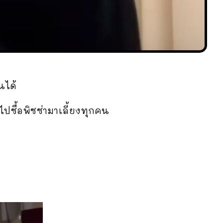
นได้
ไปซื้อพิซซ่ามาเลี้ยงทุกคน