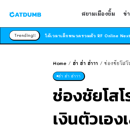
สยามเมืองยิ้ม
ข่
Trending!!
Home
ฮ่า ฮ่า ฮ่าาา
ช่องชัยโสโ
/
/
ฮ่า ฮ่า ฮ่าาา
ช่องชัยโสโ
เงินตัวเองเ