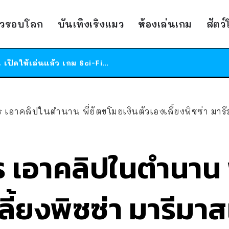
ร้านอาหารในนิวยอร์กประกาศปิดตัวลง หลังอยู่มานานกว่า 45 ปี ติดป้ายขอบคุณลูกค้าทุกคน แถมสูตรทำไวท์ซอสให้แบบจัดเต็ม
าวรอบโลก
บันเทิงเริงแมว
ห้องเล่นเกม
สัตว
สาวญี่ปุ่นโดนแมวตัวเองกัด ไม่ได้ไปหาหมอตั้งแต่เนิ่นๆ สุดท้ายขาบวม กลายเป็นโรคเนื้อเน่า เตือนทาสแมวทั้งหลายให้ระวัง
ได้เวลาเด็กหนวดรวมตัว RF Online Next เปิดให้เล่นแล้ว เกม Sci-Fi MMORPG ระดับตำนาน เล่นได้ทั้งมือถือและ PC
ร้านอาหารในนิวยอร์กประกาศปิดตัวลง หลังอยู่มานานกว่า 45 ปี ติดป้ายขอบคุณลูกค้าทุกคน แถมสูตรทำไวท์ซอสให้แบบจัดเต็ม
สาวญี่ปุ่นโดนแมวตัวเองกัด ไม่ได้ไปหาหมอตั้งแต่เนิ่นๆ สุดท้ายขาบวม กลายเป็นโรคเนื้อเน่า เตือนทาสแมวทั้งหลายให้ระวัง
ร เอาคลิปในตำนาน พี่ยัตขโมยเงินตัวเองเลี้ยงพิซซ่า มาร
ร เอาคลิปในตำนาน 
ลี้ยงพิซซ่า มารีมา