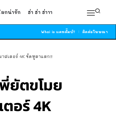
์โลกน่ารัก
ฮ่า ฮ่า ฮ่าาา
Whai is แคทดั๊มบ์?
ติดต่อโฆษณา
ีมาสเตอร์ 4K ชัดหูตาแตก!!
พี่ยัตขโมย
สเตอร์ 4K