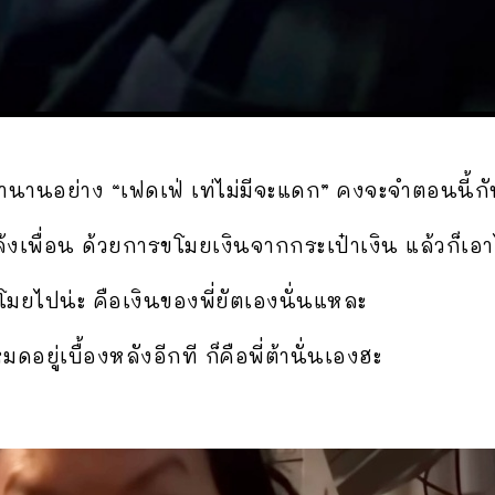
ำนานอย่าง “เฟดเฟ่ เท่ไม่มีจะแดก” คงจะจำตอนนี้กั
กล้งเพื่อน ด้วยการขโมยเงินจากกระเป๋าเงิน แล้วก็เอา
ขโมยไปน่ะ คือเงินของพี่ยัตเองนั่นแหละ
ดอยู่เบื้องหลังอีกที ก็คือพี่ต้านั่นเองฮะ