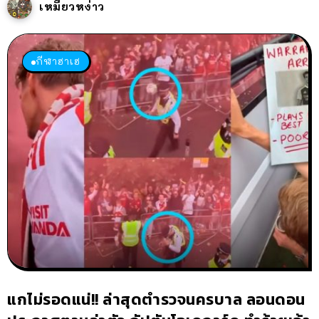
เหมียวหง่าว
กีฬาฮาเฮ
แกไม่รอดแน่!! ล่าสุดตำรวจนครบาล ลอนดอน