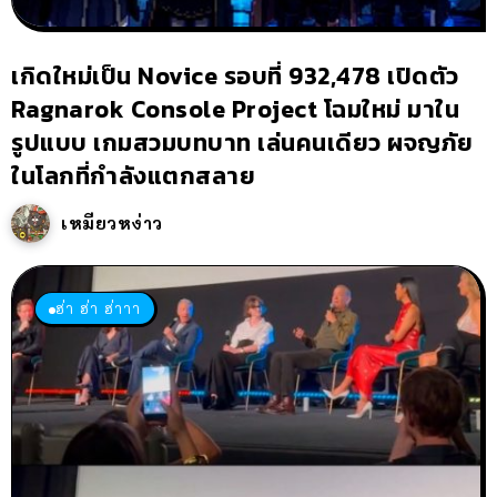
เกิดใหม่เป็น Novice รอบที่ 932,478 เปิดตัว
Ragnarok Console Project โฉมใหม่ มาใน
รูปแบบ เกมสวมบทบาท เล่นคนเดียว ผจญภัย
ในโลกที่กำลังแตกสลาย
เหมียวหง่าว
ฮ่า ฮ่า ฮ่าาา