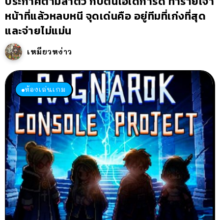
ประกาศตามล่าตัว กัปตันโอเดการ์ด ทำร้ายเจ้า
หน้าที่แล้วหลบหนี จุดเด่นคือ อยู่ทีมที่เก่งที่สุด
และจ่ายไม่แม่น
เหมียวหง่าว
ห้องเล่นเกม