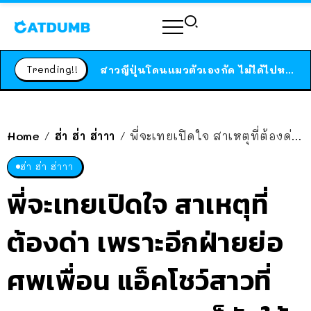
ร้านอาหารในนิวยอร์กประกาศปิดตัวลง หลังอยู่มานานกว่า 45 ปี ติดป้ายขอบคุณลูกค้าทุกคน แถมสูตรทำไวท์ซอสให้แบบจัดเต็ม
สาวญี่ปุ่นโดนแมวตัวเองกัด ไม่ได้ไปหาหมอตั้งแต่เนิ่นๆ สุดท้ายขาบวม กลายเป็นโรคเนื้อเน่า เตือนทาสแมวทั้งหลายให้ระวัง
Trending!!
ได้เวลาเด็กหนวดรวมตัว RF Online Next เปิดให้เล่นแล้ว เกม Sci-Fi MMORPG ระดับตำนาน เล่นได้ทั้งมือถือและ PC
ร้านอาหารในนิวยอร์กประกาศปิดตัวลง หลังอยู่มานานกว่า 45 ปี ติดป้ายขอบคุณลูกค้าทุกคน แถมสูตรทำไวท์ซอสให้แบบจัดเต็ม
สาวญี่ปุ่นโดนแมวตัวเองกัด ไม่ได้ไปหาหมอตั้งแต่เนิ่นๆ สุดท้ายขาบวม กลายเป็นโรคเนื้อเน่า เตือนทาสแมวทั้งหลายให้ระวัง
Home
ฮ่า ฮ่า ฮ่าาา
พี่จะเทยเปิดใจ สาเหตุที่ต้องด่า เพราะอีกฝ่ายย่อศพเพื่อน แอ็คโชว์สาวที่พามาแบก จบเกมก็จัดให้เลย 1 เรียงความ
/
/
ฮ่า ฮ่า ฮ่าาา
พี่จะเทยเปิดใจ สาเหตุที่
ต้องด่า เพราะอีกฝ่ายย่อ
ศพเพื่อน แอ็คโชว์สาวที่