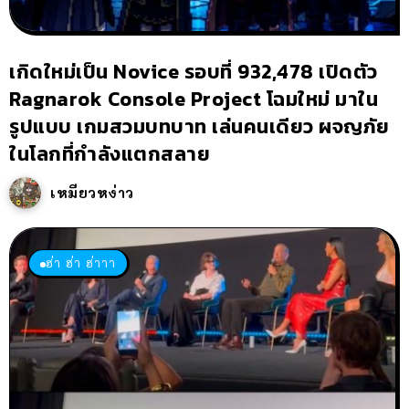
เกิดใหม่เป็น Novice รอบที่ 932,478 เปิดตัว
Ragnarok Console Project โฉมใหม่ มาใน
รูปแบบ เกมสวมบทบาท เล่นคนเดียว ผจญภัย
ในโลกที่กำลังแตกสลาย
เหมียวหง่าว
ฮ่า ฮ่า ฮ่าาา