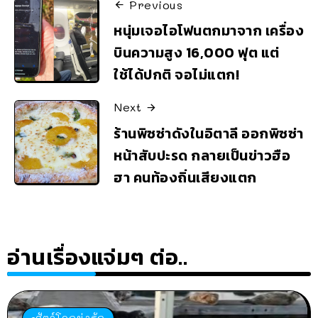
Previous
หนุ่มเจอไอโฟนตกมาจาก เครื่อง
บินความสูง 16,000 ฟุต แต่
ใช้ได้ปกติ จอไม่แตก!
Next
ร้านพิซซ่าดังในอิตาลี ออกพิซซ่า
หน้าสับปะรด กลายเป็นข่าวฮือ
ฮา คนท้องถิ่นเสียงแตก
อ่านเรื่องแจ่มๆ ต่อ..
สัตว์โลกน่ารัก