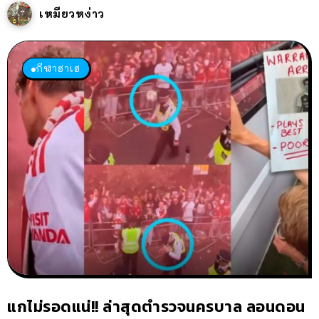
เหมียวหง่าว
กีฬาฮาเฮ
แกไม่รอดแน่!! ล่าสุดตำรวจนครบาล ลอนดอน