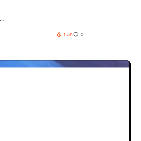
..
1.5K
0