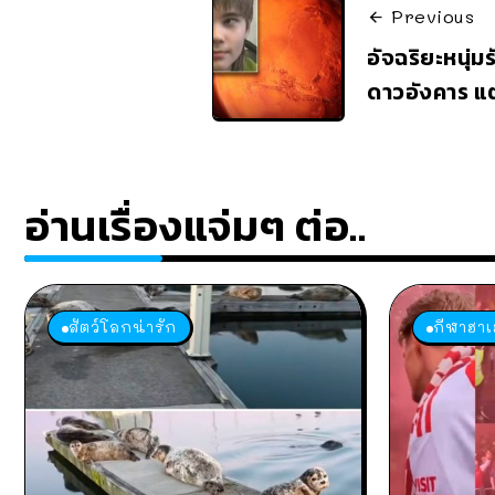
Previous
อัจฉริยะหนุ่ม
ดาวอังคาร แต่
อ่านเรื่องแจ่มๆ ต่อ..
สัตว์โลกน่ารัก
กีฬาฮาเ