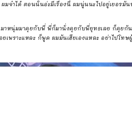
ะ ผมจำได้ ตอนนั้นอ่ะมีเรื่องนี้ ผมนู่นนะไปอยู่เยอรมั
มาหนุ่มมาคุยกับพี่ พี่ก็มานั่งคุยกับพี่ยุทธเลย ก็คุย
อยเพราะแหละ ก็พูด ผมมันเฮียเองแหละ อย่าไปโทษผู้