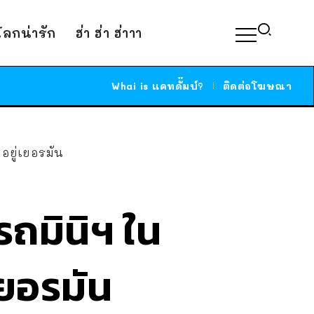
์โลกน่ารัก
ฮ่า ฮ่า ฮ่าาา
Whai is แคทดั๊มบ์?
ติดต่อโฆษณา
อยู่เยอรมัน
 รถมินิฯ ใน
เยอรมัน