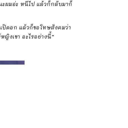
นนะผมอ่ะ หนีไป แล้วก็กลับมาก็
กันเปิดอก แล้วก็ขอโทษสังคมว่า
หญิงเขา อะไรอย่างนี้”