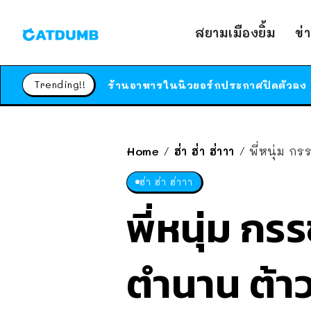
สยามเมืองยิ้ม
ข่
Trending!!
Home
ฮ่า ฮ่า ฮ่าาา
พี่หนุ่ม ก
/
/
ฮ่า ฮ่า ฮ่าาา
พี่หนุ่ม กร
ตำนาน ต้าว