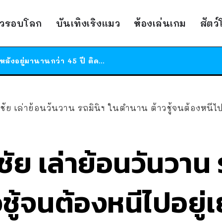
ร้านอาหารในนิวยอร์กประกาศปิดตัวลง หลังอยู่มานานกว่า 45 ปี ติดป้ายขอบคุณลูกค้าทุกคน แถมสูตรทำไวท์ซอสให้แบบจัดเต็ม
สาวญี่ปุ่นโดนแมวตัวเองกัด ไม่ได้ไปหาหมอตั้งแต่เนิ่นๆ สุดท้ายขาบวม กลายเป็นโรคเนื้อเน่า เตือนทาสแมวทั้งหลายให้ระวัง
าวรอบโลก
บันเทิงเริงแมว
ห้องเล่นเกม
สัตว
ได้เวลาเด็กหนวดรวมตัว RF Online Next เปิดให้เล่นแล้ว เกม Sci-Fi MMORPG ระดับตำนาน เล่นได้ทั้งมือถือและ PC
ร้านอาหารในนิวยอร์กประกาศปิดตัวลง หลังอยู่มานานกว่า 45 ปี ติดป้ายขอบคุณลูกค้าทุกคน แถมสูตรทำไวท์ซอสให้แบบจัดเต็ม
สาวญี่ปุ่นโดนแมวตัวเองกัด ไม่ได้ไปหาหมอตั้งแต่เนิ่นๆ สุดท้ายขาบวม กลายเป็นโรคเนื้อเน่า เตือนทาสแมวทั้งหลายให้ระวัง
รรชัย เล่าย้อนวันวาน รถมินิฯ ในตำนาน ต้าวชู้จนต้องหนีไป
รชัย เล่าย้อนวันวาน
ชู้จนต้องหนีไปอยู่