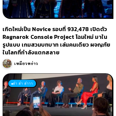
เกิดใหม่เป็น Novice รอบที่ 932,478 เปิดตัว
Ragnarok Console Project โฉมใหม่ มาใน
รูปแบบ เกมสวมบทบาท เล่นคนเดียว ผจญภัย
ในโลกที่กำลังแตกสลาย
เหมียวหง่าว
ฮ่า ฮ่า ฮ่าาา