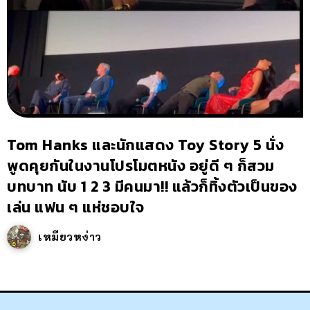
Tom Hanks และนักแสดง Toy Story 5 นั่ง
พูดคุยกันในงานโปรโมตหนัง อยู่ดี ๆ ก็สวม
บทบาท นับ 1 2 3 มีคนมา!! แล้วก็ทิ้งตัวเป็นของ
เล่น แฟน ๆ แห่ชอบใจ
เหมียวหง่าว