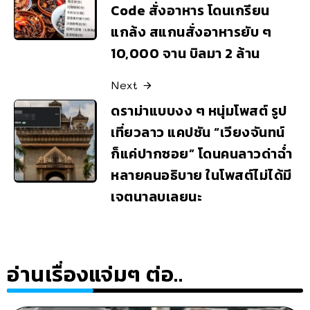
Code สั่งอาหาร โดนเกรียน
แกล้ง สแกนสั่งอาหารยับ ๆ
10,000 จาน บิลมา 2 ล้าน
Next
ดราม่าแบบงง ๆ หนุ่มโพสต์ รูป
เที่ยวลาว แคปชัน “เวียงจันทน์
ก็แค่ปากซอย” โดนคนลาวด่าฉ่ำ
หลายคนอธิบาย ในโพสต์ไม่ได้มี
เจตนาลบเลยนะ
อ่านเรื่องแจ่มๆ ต่อ..