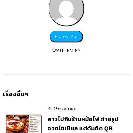
Follow Me
WRITTEN BY
เรื่องอื่นๆ
Previous
สาวไปกินร้านหม้อไฟ ถ่ายรูป
อวดโซเชียล แต่ดันติด QR