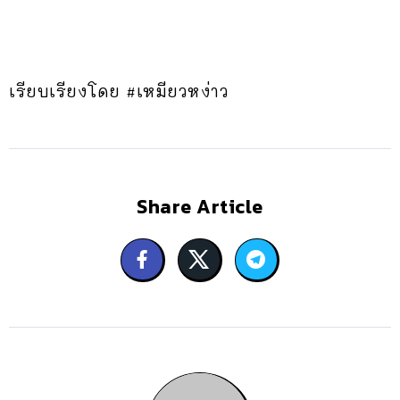
เรียบเรียงโดย #เหมียวหง่าว
Share Article