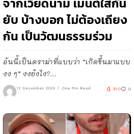
จากเวียดนาม เมนต์ใส่กัน
ยับ บ้างบอก ไม่ต้องเถียง
กัน เป็นวัฒนธรรมร่วม
อันนี้เป็นดราม่าที่แบบว่า “เกิดขึ้นมาแบบ
งง ๆ” งงยังไง?...
12 December 2023
One Min Read
810
0