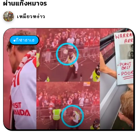
ผ่านแก๊งหมาจร
เหมียวหง่าว
กีฬาฮาเฮ