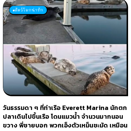
สัตว์โลกน่ารัก
วันธรรมดา ๆ ที่ท่าเรือ Everett Marina นักตก
ปลาเดินไปขึ้นเรือ โดนแมวน้ำ จำนวนมากนอน
ขวาง พี่ชายบอก พวกเอ็งตัวเหม็นชะมัด เหมือน