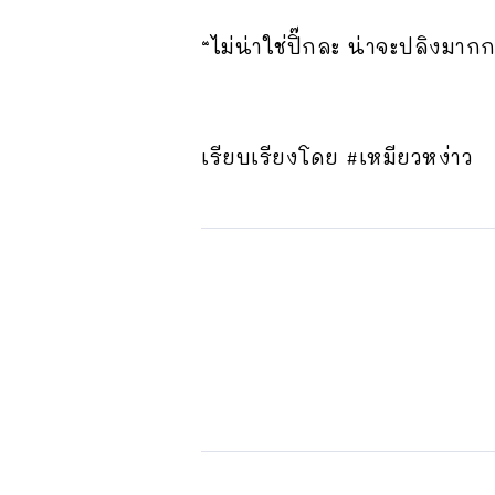
“ไม่น่าใช่ปิ๊กละ น่าจะปลิงมาก
เรียบเรียงโดย #เหมียวหง่าว