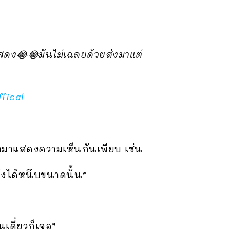
แสดง😂😂มันไม่เฉลยด้วย​ส่งมาแต่
fical
ามาแสดงความเห็นกันเพียบ เช่น
ึงได้หนึบขนาดนั้น”
เดี๋ยวก็เจอ”