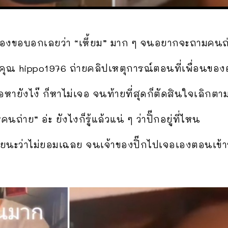
ี่ต้องขอบอกเลยว่า “เหี้ยม” มาก ๆ จนอยากจะถามคนถ่
่าคุณ hippo1976 ถ่ายคลิปเหตุการณ์ตอนที่เพื่อนของตั
ายังไง๊ ก็หาไม่เจอ จนท้ายที่สุดก็ตัดสินใจเลิกตา
นถ่าย” อ่ะ ยังไงก็รู้แล้วแน่ ๆ ว่าปิ๊กอยู่ที่ไหน
ยนะว่าไม่ยอมเฉลย จนเจ้าของปิ๊กไปเจอเองตอนเข้า