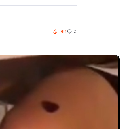
961
0