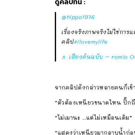
ดูคลิปที่นี่ :
@hippo1976
เรื่องจริงภาพจริงไม่ใช่การ
คลิป
#ilovemylife
♬ เสียงต้นฉบับ – romio Of
จากคลิปดังกล่าวหลายคนก็เข้
“ตัวต้องเหนียวขนาดไหน ปิ๊กถ
“ไม่เมานะ ..แต่ไม่เหมือนเดิม”
“แสดงว่าเหนียวมากอาบน้ำก่อน