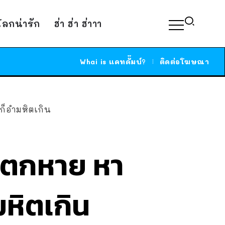
์โลกน่ารัก
ฮ่า ฮ่า ฮ่าาา
Whai is แคทดั๊มบ์?
ติดต่อโฆษณา
ก็อำมหิตเกิน
ร์ ตกหาย หา
มหิตเกิน