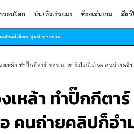
ร้านอาหารในนิวยอร์กประกาศปิดตัวลง หลังอยู่มานานกว่า 45 ปี ติดป้ายขอบคุณลูกค้าทุกคน แถมสูตรทำไวท์ซอสให้แบบจัดเต็ม
าวรอบโลก
บันเทิงเริงแมว
ห้องเล่นเกม
สัตว
สาวญี่ปุ่นโดนแมวตัวเองกัด ไม่ได้ไปหาหมอตั้งแต่เนิ่นๆ สุดท้ายขาบวม กลายเป็นโรคเนื้อเน่า เตือนทาสแมวทั้งหลายให้ระวัง
ได้เวลาเด็กหนวดรวมตัว RF Online Next เปิดให้เล่นแล้ว เกม Sci-Fi MMORPG ระดับตำนาน เล่นได้ทั้งมือถือและ PC
ร้านอาหารในนิวยอร์กประกาศปิดตัวลง หลังอยู่มานานกว่า 45 ปี ติดป้ายขอบคุณลูกค้าทุกคน แถมสูตรทำไวท์ซอสให้แบบจัดเต็ม
สาวญี่ปุ่นโดนแมวตัวเองกัด ไม่ได้ไปหาหมอตั้งแต่เนิ่นๆ สุดท้ายขาบวม กลายเป็นโรคเนื้อเน่า เตือนทาสแมวทั้งหลายให้ระวัง
วงเหล้า ทำปิ๊กกีตาร์ ตกหาย หายังไงก็ไม่เจอ คนถ่ายคลิป
วงเหล้า ทำปิ๊กกีตา
เจอ คนถ่ายคลิปก็อำ