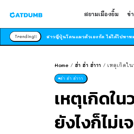
สยามเมืองยิ้ม
ข่
Trending!!
Home
ฮ่า ฮ่า ฮ่าาา
เหตุเกิดใน
/
/
ฮ่า ฮ่า ฮ่าาา
เหตุเกิดใน
ยังไงก็ไม่