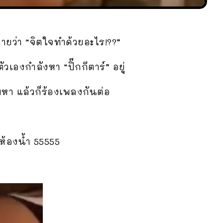
ายว่า “จิตใจทำด้วยอะไร!??”
วเองกำลังหา “ปิ๊กกีตาร์” อยู่
มหา แล้วก็ร้องเพลงกันต่อ
ห้องน้ำ 55555