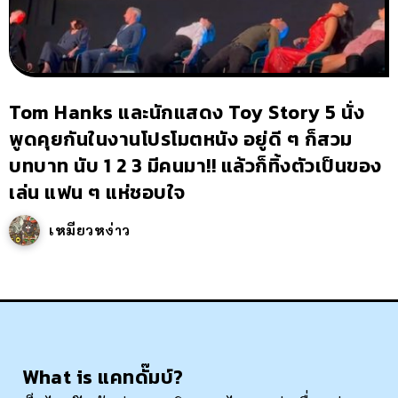
Tom Hanks และนักแสดง Toy Story 5 นั่ง
พูดคุยกันในงานโปรโมตหนัง อยู่ดี ๆ ก็สวม
บทบาท นับ 1 2 3 มีคนมา!! แล้วก็ทิ้งตัวเป็นของ
เล่น แฟน ๆ แห่ชอบใจ
เหมียวหง่าว
What is แคทดั๊มบ์?