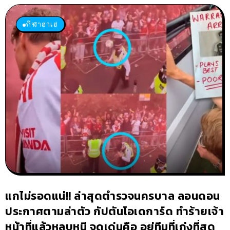
กีฬาฮาเฮ
แกไม่รอดแน่!! ล่าสุดตำรวจนครบาล ลอนดอน
ประกาศตามล่าตัว กัปตันโอเดการ์ด ทำร้ายเจ้า
หน้าที่แล้วหลบหนี จุดเด่นคือ อยู่ทีมที่เก่งที่สุด