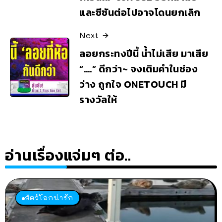
และซีซันต่อไปอาจโดนยกเลิก
Next
ลอยกระทงปีนี้ น้ำไม่เสีย มาเสีย
“….” ดีกว่า~ จงเติมคำในช่อง
ว่าง ถูกใจ ONETOUCH มี
รางวัลให้
อ่านเรื่องแจ่มๆ ต่อ..
สัตว์โลกน่ารัก