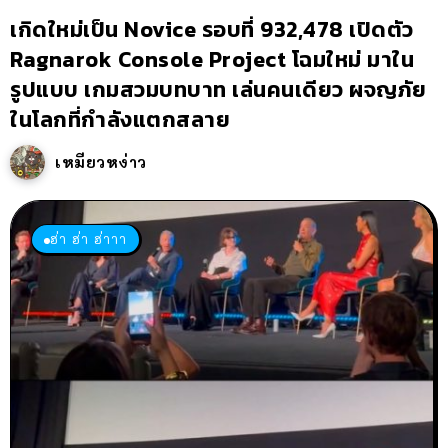
เกิดใหม่เป็น Novice รอบที่ 932,478 เปิดตัว
Ragnarok Console Project โฉมใหม่ มาใน
รูปแบบ เกมสวมบทบาท เล่นคนเดียว ผจญภัย
ในโลกที่กำลังแตกสลาย
เหมียวหง่าว
ฮ่า ฮ่า ฮ่าาา