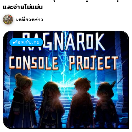
และจ่ายไม่แม่น
เหมียวหง่าว
ห้องเล่นเกม