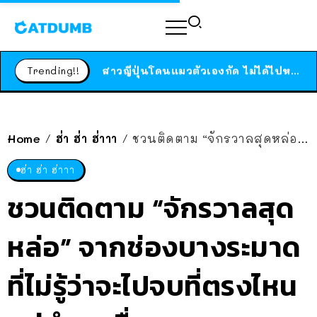
ร้านอาหารในนิวยอร์กประกาศปิดตัวลง หลังอยู่มานานกว่า 45 ปี ติดป้ายขอบคุณลูกค้าทุกคน แถมสูตรทำไวท์ซอสให้แบบจัดเต็ม
สาวญี่ปุ่นโดนแมวตัวเองกัด ไม่ได้ไปหาหมอตั้งแต่เนิ่นๆ สุดท้ายขาบวม กลายเป็นโรคเนื้อเน่า เตือนทาสแมวทั้งหลายให้ระวัง
Trending!!
ได้เวลาเด็กหนวดรวมตัว RF Online Next เปิดให้เล่นแล้ว เกม Sci-Fi MMORPG ระดับตำนาน เล่นได้ทั้งมือถือและ PC
ร้านอาหารในนิวยอร์กประกาศปิดตัวลง หลังอยู่มานานกว่า 45 ปี ติดป้ายขอบคุณลูกค้าทุกคน แถมสูตรทำไวท์ซอสให้แบบจัดเต็ม
สาวญี่ปุ่นโดนแมวตัวเองกัด ไม่ได้ไปหาหมอตั้งแต่เนิ่นๆ สุดท้ายขาบวม กลายเป็นโรคเนื้อเน่า เตือนทาสแมวทั้งหลายให้ระวัง
Home
ฮ่า ฮ่า ฮ่าาา
ชวนติดตาม “จักรวาลสุดหล่อ” จากช่องบางระมาด ที่ไม่รู้ว่าจะไปจบที่ตรงไหน แต่ทำมาเรื่อย ๆ เหอะ อยากดู 555
/
/
ฮ่า ฮ่า ฮ่าาา
ชวนติดตาม “จักรวาลสุด
หล่อ” จากช่องบางระมาด
ที่ไม่รู้ว่าจะไปจบที่ตรงไหน