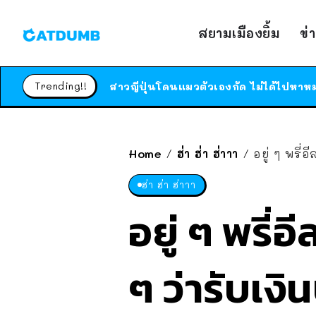
สยามเมืองยิ้ม
ข่
Trending!!
Home
ฮ่า ฮ่า ฮ่าาา
อยู่ ๆ พรี่อีลอ
/
/
ฮ่า ฮ่า ฮ่าาา
อยู่ ๆ พรี
ๆ ว่ารับเง