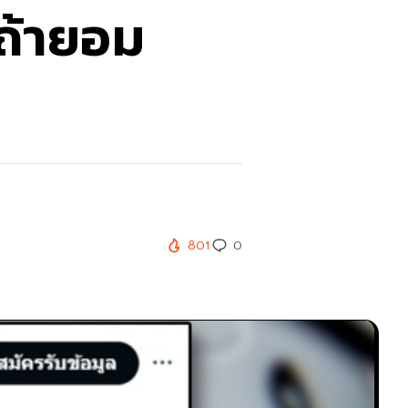
 ถ้ายอม
801
0