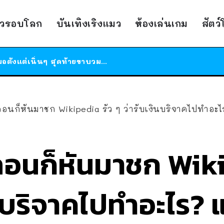
ร้านอาหารในนิวยอร์กประกาศปิดตัวลง หลังอยู่มานานกว่า 45 ปี ติดป้ายขอบคุณลูกค้าทุกคน แถมสูตรทำไวท์ซอสให้แบบจัดเต็ม
าวรอบโลก
บันเทิงเริงแมว
ห้องเล่นเกม
สัตว
สาวญี่ปุ่นโดนแมวตัวเองกัด ไม่ได้ไปหาหมอตั้งแต่เนิ่นๆ สุดท้ายขาบวม กลายเป็นโรคเนื้อเน่า เตือนทาสแมวทั้งหลายให้ระวัง
ได้เวลาเด็กหนวดรวมตัว RF Online Next เปิดให้เล่นแล้ว เกม Sci-Fi MMORPG ระดับตำนาน เล่นได้ทั้งมือถือและ PC
ร้านอาหารในนิวยอร์กประกาศปิดตัวลง หลังอยู่มานานกว่า 45 ปี ติดป้ายขอบคุณลูกค้าทุกคน แถมสูตรทำไวท์ซอสให้แบบจัดเต็ม
สาวญี่ปุ่นโดนแมวตัวเองกัด ไม่ได้ไปหาหมอตั้งแต่เนิ่นๆ สุดท้ายขาบวม กลายเป็นโรคเนื้อเน่า เตือนทาสแมวทั้งหลายให้ระวัง
นก็หันมาชก Wikipedia รัว ๆ ว่ารับเงินบริจาคไปทำอะไร? แถมเสนอบริจาคให้ 30,000 
่อีลอนก็หันมาชก Wik
ินบริจาคไปทำอะไร?