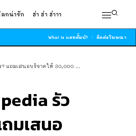
์โลกน่ารัก
ฮ่า ฮ่า ฮ่าาา
Whai is แคทดั๊มบ์?
ติดต่อโฆษณา
ล้าน (บาท) ถ้ายอมเปลี่ยนชื่อเป็น D*ckipedia
ipedia รัว
 แถมเสนอ