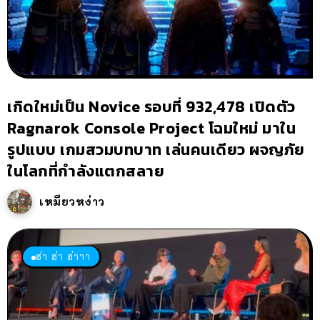
เกิดใหม่เป็น Novice รอบที่ 932,478 เปิดตัว
Ragnarok Console Project โฉมใหม่ มาใน
รูปแบบ เกมสวมบทบาท เล่นคนเดียว ผจญภัย
ในโลกที่กำลังแตกสลาย
เหมียวหง่าว
ฮ่า ฮ่า ฮ่าาา