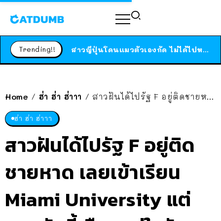
ร้านอาหารในนิวยอร์กประกาศปิดตัวลง หลังอยู่มานานกว่า 45 ปี ติดป้ายขอบคุณลูกค้าทุกคน แถมสูตรทำไวท์ซอสให้แบบจัดเต็ม
สาวญี่ปุ่นโดนแมวตัวเองกัด ไม่ได้ไปหาหมอตั้งแต่เนิ่นๆ สุดท้ายขาบวม กลายเป็นโรคเนื้อเน่า เตือนทาสแมวทั้งหลายให้ระวัง
Trending!!
ได้เวลาเด็กหนวดรวมตัว RF Online Next เปิดให้เล่นแล้ว เกม Sci-Fi MMORPG ระดับตำนาน เล่นได้ทั้งมือถือและ PC
ร้านอาหารในนิวยอร์กประกาศปิดตัวลง หลังอยู่มานานกว่า 45 ปี ติดป้ายขอบคุณลูกค้าทุกคน แถมสูตรทำไวท์ซอสให้แบบจัดเต็ม
Home
ฮ่า ฮ่า ฮ่าาา
สาวฝันได้ไปรัฐ F อยู่ติดชายหาด เลยเข้าเรียน Miami University แต่มหาลัยนี้เจือกอยู่ในรัฐโอไฮโอ ห่างจากเมืองไมอามี่ 17 ชั่วโมง
/
/
สาวญี่ปุ่นโดนแมวตัวเองกัด ไม่ได้ไปหาหมอตั้งแต่เนิ่นๆ สุดท้ายขาบวม กลายเป็นโรคเนื้อเน่า เตือนทาสแมวทั้งหลายให้ระวัง
ฮ่า ฮ่า ฮ่าาา
สาวฝันได้ไปรัฐ F อยู่ติด
ชายหาด เลยเข้าเรียน
Miami University แต่