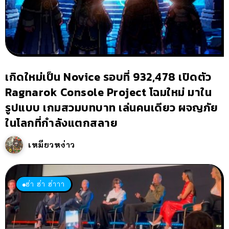
เกิดใหม่เป็น Novice รอบที่ 932,478 เปิดตัว
Ragnarok Console Project โฉมใหม่ มาใน
รูปแบบ เกมสวมบทบาท เล่นคนเดียว ผจญภัย
ในโลกที่กำลังแตกสลาย
เหมียวหง่าว
ฮ่า ฮ่า ฮ่าาา