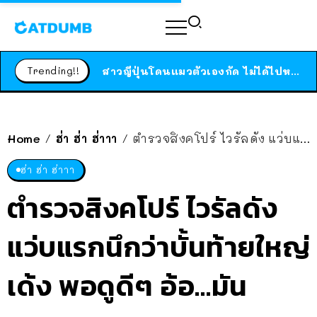
ร้านอาหารในนิวยอร์กประกาศปิดตัวลง หลังอยู่มานานกว่า 45 ปี ติดป้ายขอบคุณลูกค้าทุกคน แถมสูตรทำไวท์ซอสให้แบบจัดเต็ม
สาวญี่ปุ่นโดนแมวตัวเองกัด ไม่ได้ไปหาหมอตั้งแต่เนิ่นๆ สุดท้ายขาบวม กลายเป็นโรคเนื้อเน่า เตือนทาสแมวทั้งหลายให้ระวัง
Trending!!
ได้เวลาเด็กหนวดรวมตัว RF Online Next เปิดให้เล่นแล้ว เกม Sci-Fi MMORPG ระดับตำนาน เล่นได้ทั้งมือถือและ PC
ร้านอาหารในนิวยอร์กประกาศปิดตัวลง หลังอยู่มานานกว่า 45 ปี ติดป้ายขอบคุณลูกค้าทุกคน แถมสูตรทำไวท์ซอสให้แบบจัดเต็ม
สาวญี่ปุ่นโดนแมวตัวเองกัด ไม่ได้ไปหาหมอตั้งแต่เนิ่นๆ สุดท้ายขาบวม กลายเป็นโรคเนื้อเน่า เตือนทาสแมวทั้งหลายให้ระวัง
Home
ฮ่า ฮ่า ฮ่าาา
ตำรวจสิงคโปร์ ไวรัลดัง แว่บแรกนึกว่าบั้นท้ายใหญ่เด้ง พอดูดีๆ อ้อ…มันหลอกตา
/
/
ฮ่า ฮ่า ฮ่าาา
ตำรวจสิงคโปร์ ไวรัลดัง
แว่บแรกนึกว่าบั้นท้ายใหญ่
เด้ง พอดูดีๆ อ้อ…มัน