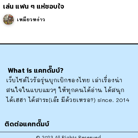
เล่น แฟน ๆ แห่ชอบใจ
เหมียวหง่าว
What is แคทดั๊มบ์?
เว็บไซต์ไวรัลรุ่นบุกเบิกของไทย เล่าเรื่องน่า
สนใจในแบบแมวๆ ให้ทุกคนได้อ่าน ได้สนุก
ได้เฮฮา ได้สาระ(เอ๊ะ มีด้วยเหรอ?) since. 2014
ติดต่อแคทดั๊มบ์
© 2023 All Rights Reserved.