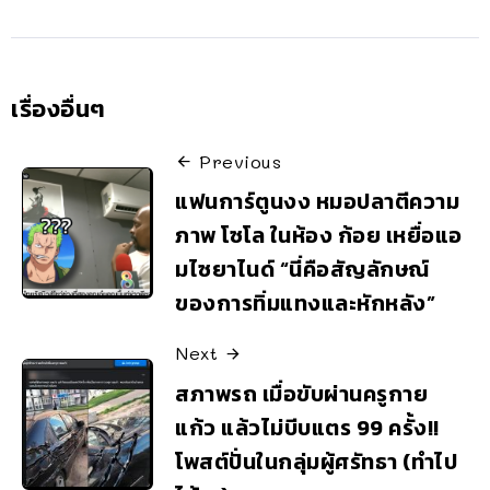
เรื่องอื่นๆ
Previous
แฟนการ์ตูนงง หมอปลาตีความ
ภาพ โซโล ในห้อง ก้อย เหยื่อแอ
มไซยาไนด์ “นี่คือสัญลักษณ์
ของการทิ่มแทงและหักหลัง”
Next
สภาพรถ เมื่อขับผ่านครูกาย
แก้ว แล้วไม่บีบแตร 99 ครั้ง!!
โพสต์ปั่นในกลุ่มผู้ศรัทธา (ทำไป