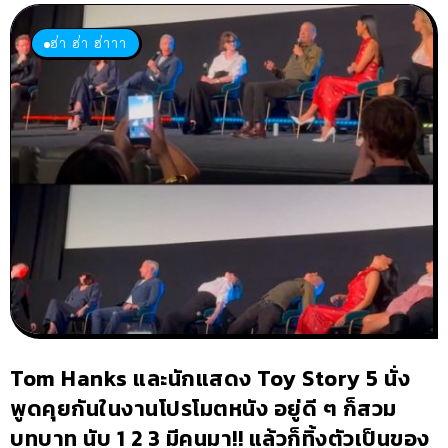
ฮ่า ฮ่า ฮ่าาา
Tom Hanks และนักแสดง Toy Story 5 นั่ง
พูดคุยกันในงานโปรโมตหนัง อยู่ดี ๆ ก็สวม
บทบาท นับ 1 2 3 มีคนมา!! แล้วก็ทิ้งตัวเป็นของ