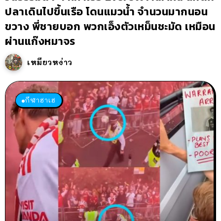
ปลาเดินไปขึ้นเรือ โดนแมวน้ำ จำนวนมากนอน
ขวาง พี่ชายบอก พวกเอ็งตัวเหม็นชะมัด เหมือน
ผ่านแก๊งหมาจร
เหมียวหง่าว
กีฬาฮาเฮ