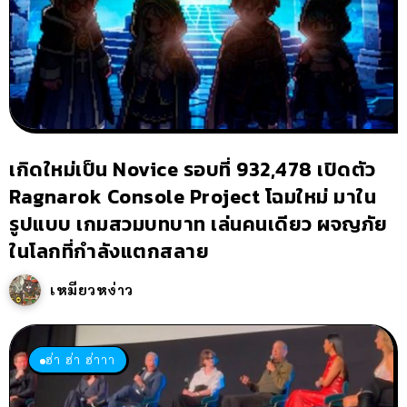
เกิดใหม่เป็น Novice รอบที่ 932,478 เปิดตัว
Ragnarok Console Project โฉมใหม่ มาใน
รูปแบบ เกมสวมบทบาท เล่นคนเดียว ผจญภัย
ในโลกที่กำลังแตกสลาย
เหมียวหง่าว
ฮ่า ฮ่า ฮ่าาา