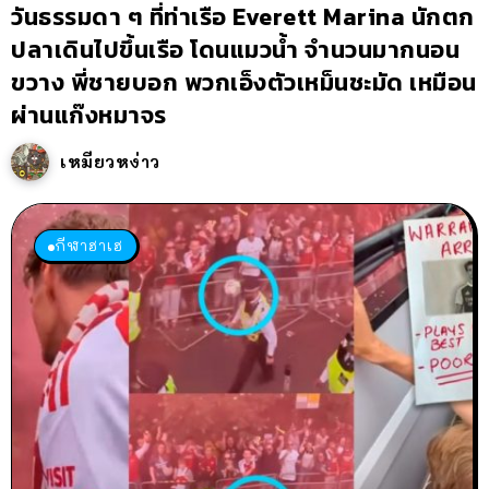
วันธรรมดา ๆ ที่ท่าเรือ Everett Marina นักตก
ปลาเดินไปขึ้นเรือ โดนแมวน้ำ จำนวนมากนอน
ขวาง พี่ชายบอก พวกเอ็งตัวเหม็นชะมัด เหมือน
ผ่านแก๊งหมาจร
เหมียวหง่าว
กีฬาฮาเฮ