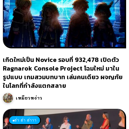
เกิดใหม่เป็น Novice รอบที่ 932,478 เปิดตัว
Ragnarok Console Project โฉมใหม่ มาใน
รูปแบบ เกมสวมบทบาท เล่นคนเดียว ผจญภัย
ในโลกที่กำลังแตกสลาย
เหมียวหง่าว
ฮ่า ฮ่า ฮ่าาา