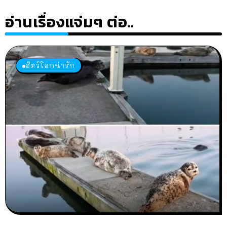
อ่านเรื่องแจ่มๆ ต่อ..
สัตว์โลกน่ารัก