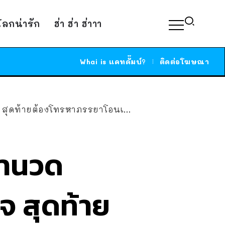
์โลกน่ารัก
ฮ่า ฮ่า ฮ่าาา
Whai is แคทดั๊มบ์?
ติดต่อโฆษณา
สุดท้ายต้องโทรหาภรรยาโอนเงินให้
ค่านวด
จ สุดท้าย