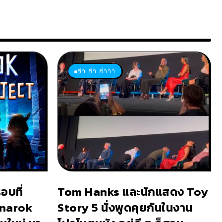
ฮ่า ฮ่า ฮ่าาา
อบที่
Tom Hanks และนักแสดง Toy
gnarok
Story 5 นั่งพูดคุยกันในงาน