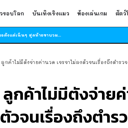
สาวญี่ปุ่นโดนแมวตัวเองกัด ไม่ได้ไปหาหมอตั้งแต่เนิ่นๆ สุดท้ายขาบวม กลายเป็นโรคเนื้อเน่า เตือนทาสแมวทั้งหลายให้ระวัง
ได้เวลาเด็กหนวดรวมตัว RF Online Next เปิดให้เล่นแล้ว เกม Sci-Fi MMORPG ระดับตำนาน เล่นได้ทั้งมือถือและ PC
าวรอบโลก
บันเทิงเริงแมว
ห้องเล่นเกม
สัตว
ร้านอาหารในนิวยอร์กประกาศปิดตัวลง หลังอยู่มานานกว่า 45 ปี ติดป้ายขอบคุณลูกค้าทุกคน แถมสูตรทำไวท์ซอสให้แบบจัดเต็ม
สาวญี่ปุ่นโดนแมวตัวเองกัด ไม่ได้ไปหาหมอตั้งแต่เนิ่นๆ สุดท้ายขาบวม กลายเป็นโรคเนื้อเน่า เตือนทาสแมวทั้งหลายให้ระวัง
ลูกค้าไม่มีตังจ่ายค่านวด เจรจาไม่ลงตัวจนเรื่องถึงตำรวจ 
ลูกค้าไม่มีตังจ่าย
ตัวจนเรื่องถึงตำรว