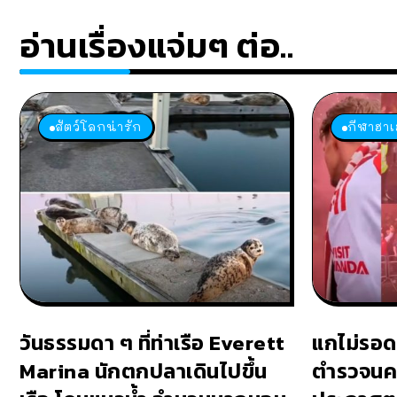
อ่านเรื่องแจ่มๆ ต่อ..
สัตว์โลกน่ารัก
กีฬาฮาเ
วันธรรมดา ๆ ที่ท่าเรือ Everett
แกไม่รอดแ
Marina นักตกปลาเดินไปขึ้น
ตำรวจนค