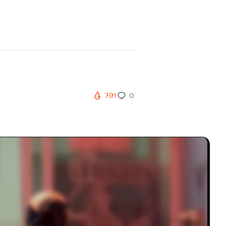
791
0