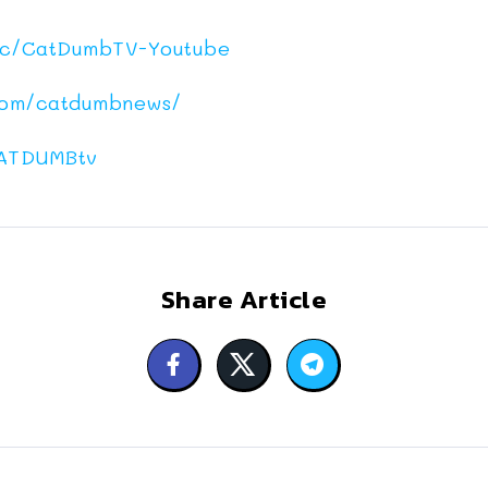
c/CatDumbTV-Youtube
com/catdumbnews/
ATDUMBtv
Share Article