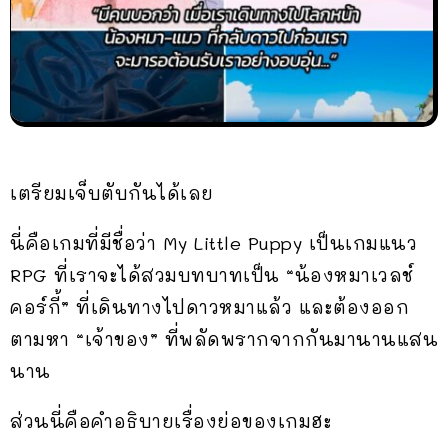
เตรียมเจ็บตับกันได้เลย
นี่คือเกมที่มีชื่อว่า My Little Puppy เป็นเกมแนว
RPG ที่เราจะได้สวมบทบาทเป็น “น้องหมาเวลช์
คอร์กี้” ที่เดินทางไปดาวหมาแล้ว และต้องออก
ตามหา “เจ้าของ” ที่พลัดพรากจากกันมานานแสน
นาน
ส่วนนี่คือคำอธิบายเรื่องย่อของเกมฮะ