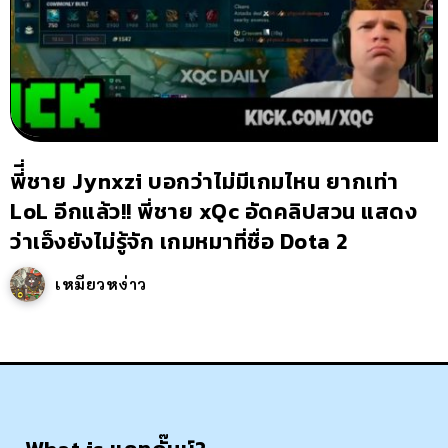
พี่ี่ชาย Jynxzi บอกว่าไม่มีเกมไหน ยากเท่า
LoL อีกแล้ว!! พี่ชาย xQc อัดคลิปสวน แสดง
ว่าเอ็งยังไม่รู้จัก เกมหมาที่ชื่อ Dota 2
เหมียวหง่าว