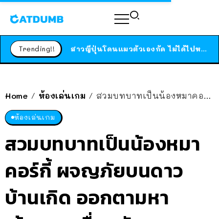
ร้านอาหารในนิวยอร์กประกาศปิดตัวลง หลังอยู่มานานกว่า 45 ปี ติดป้ายขอบคุณลูกค้าทุกคน แถมสูตรทำไวท์ซอสให้แบบจัดเต็ม
สาวญี่ปุ่นโดนแมวตัวเองกัด ไม่ได้ไปหาหมอตั้งแต่เนิ่นๆ สุดท้ายขาบวม กลายเป็นโรคเนื้อเน่า เตือนทาสแมวทั้งหลายให้ระวัง
Trending!!
ได้เวลาเด็กหนวดรวมตัว RF Online Next เปิดให้เล่นแล้ว เกม Sci-Fi MMORPG ระดับตำนาน เล่นได้ทั้งมือถือและ PC
ร้านอาหารในนิวยอร์กประกาศปิดตัวลง หลังอยู่มานานกว่า 45 ปี ติดป้ายขอบคุณลูกค้าทุกคน แถมสูตรทำไวท์ซอสให้แบบจัดเต็ม
สาวญี่ปุ่นโดนแมวตัวเองกัด ไม่ได้ไปหาหมอตั้งแต่เนิ่นๆ สุดท้ายขาบวม กลายเป็นโรคเนื้อเน่า เตือนทาสแมวทั้งหลายให้ระวัง
Home
ห้องเล่นเกม
สวมบทบาทเป็นน้องหมาคอร์กี้ ผจญภัยบนดาวบ้านเกิด ออกตามหาเจ้าของ เพื่อกลับมาพบเจอกันอีกครั้ง
/
/
ห้องเล่นเกม
สวมบทบาทเป็นน้องหมา
คอร์กี้ ผจญภัยบนดาว
บ้านเกิด ออกตามหา