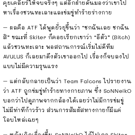
คุยเคลียร์ให้จบจริงๆ แต่อีกฝ่ายดันมองว่าเขาไป
หาเรื่องชวนทะเลาะและข่มขู่ทำร้ายร่างกาย
– ผลคือ ATF ได้พูดยั่วยุขึ้นว่า “ชกฉันเลย ชกฉัน
สิ” ขณะที่ Skiter ก็คอยเรียกเขาว่า “อีตัว” (Bitch)
แล้วชวนทะเลาะ พอสถานการณ์เริ่มไม่ดีทีม
AVULUS ก็เลยมาดึงตัวเขาออกไป เรื่องก็จบลงไป
แบบไม่มีความรุนแรง
– แต่กลับกลายเป็นว่า Team Falcons ไปรายงาน
ว่า ATF ถูกข่มขู่ทำร้ายทางกายภาพ ซึ่ง SoNNeikO
บอกว่าไปดูภาพจากกล้องได้เลยว่าไม่มีการข่มขู่
ไม่มีท่าทีก้าวร้าว ส่วนการสัมผัสทางกายก็มีแค่
โอบไหล่เฉยๆ
– หลังเกิดเรื่องขึ้น SoNNeikO ได้ไปเจอ Skiter