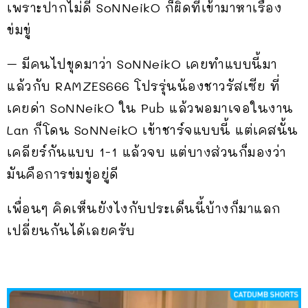
เพราะปากไม่ดี SoNNeikO ก็ผิดที่เข้ามาหาเรื่อง
ข่มขู่
– มีคนไปขุดมาว่า SoNNeikO เคยทำแบบนี้มา
แล้วกับ RAMZES666 โปรรุ่นน้องชาวรัสเซีย ที่
เคยด่า SoNNeikO ใน Pub แล้วพอมาเจอในงาน
Lan ก็โดน SoNNeikO เข้าชาร์จแบบนี้ แต่เคสนั้น
เคลียร์กันแบบ 1-1 แล้วจบ แต่บางส่วนก็มองว่า
มันคือการข่มขู่อยู่ดี
เพื่อนๆ คิดเห็นยังไงกับประเด็นนี้บ้างก็มาแลก
เปลี่ยนกันได้เลยครับ