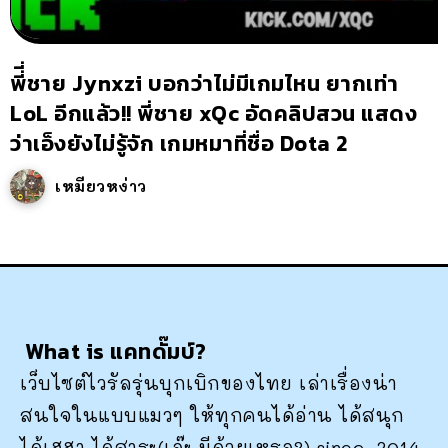
พี่ี่ชาย Jynxzi บอกว่าไม่มีเกมไหน ยากเท่า
LoL อีกแล้ว!! พี่ชาย xQc อัดคลิปสวน แสดง
ว่าเอ็งยังไม่รู้จัก เกมหมาที่ชื่อ Dota 2
เหมียวหง่าว
What is แคทดั๊มบ์?
เว็บไซต์ไวรัลรุ่นบุกเบิกของไทย เล่าเรื่องน่า
สนใจในแบบแมวๆ ให้ทุกคนได้อ่าน ได้สนุก
ได้เฮฮา ได้สาระ(เอ๊ะ มีด้วยเหรอ?) since. 2014