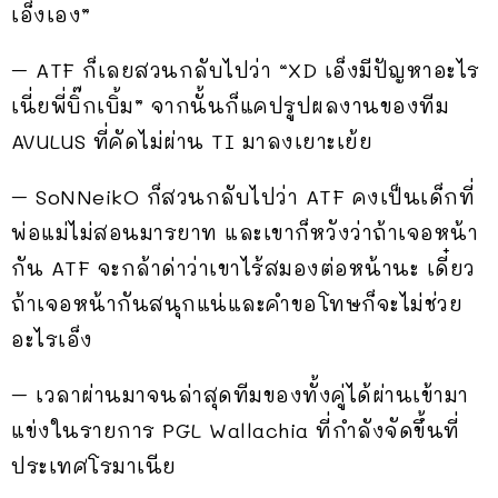
เอ็งเอง”
– ATF ก็เลยสวนกลับไปว่า “XD เอ็งมีปัญหาอะไร
เนี่ยพี่บิ๊กเบิ้ม” จากนั้นก็แคปรูปผลงานของทีม
AVULUS ที่คัดไม่ผ่าน TI มาลงเยาะเย้ย
– SoNNeikO ก็สวนกลับไปว่า ATF คงเป็นเด็กที่
พ่อแม่ไม่สอนมารยาท และเขาก็หวังว่าถ้าเจอหน้า
กัน ATF จะกล้าด่าว่าเขาไร้สมองต่อหน้านะ เดี๋ยว
ถ้าเจอหน้ากันสนุกแน่และคำขอโทษก็จะไม่ช่วย
อะไรเอ็ง
– เวลาผ่านมาจนล่าสุดทีมของทั้งคู่ได้ผ่านเข้ามา
แข่งในรายการ PGL Wallachia ที่กำลังจัดขึ้นที่
ประเทศโรมาเนีย