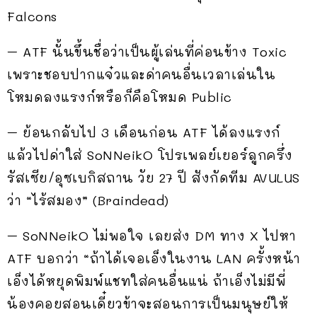
Falcons
– ATF นั้นขึ้นชื่อว่าเป็นผู้เล่นที่ค่อนข้าง Toxic
เพราะชอบปากแจ๋วและด่าคนอื่นเวลาเล่นใน
โหมดลงแรงก์หรือก็คือโหมด Public
– ย้อนกลับไป 3 เดือนก่อน ATF ได้ลงแรงก์
แล้วไปด่าใส่ SoNNeikO โปรเพลย์เยอร์ลูกครึ่ง
รัสเซีย/อุซเบกิสถาน วัย 27 ปี สังกัดทีม AVULUS
ว่า “ไร้สมอง” (Braindead)
– SoNNeikO ไม่พอใจ เลยส่ง DM ทาง X ไปหา
ATF บอกว่า “ถ้าได้เจอเอ็งในงาน LAN ครั้งหน้า
เอ็งได้หยุดพิมพ์แชทใส่คนอื่นแน่ ถ้าเอ็งไม่มีพี่
น้องคอยสอนเดี๋ยวข้าจะสอนการเป็นมนุษย์ให้