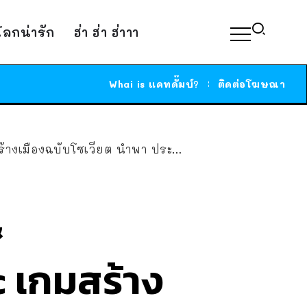
์โลกน่ารัก
ฮ่า ฮ่า ฮ่าาา
Whai is แคทดั๊มบ์?
ติดต่อโฆษณา
ียต นำพา ประเทศยากจน สู่ความรุ่งโรจน์
&
 เกมสร้าง