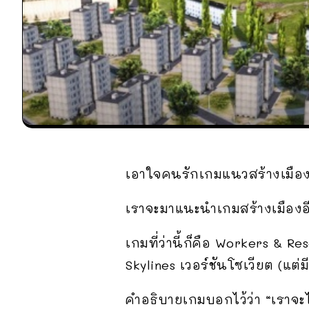
เอาใจคนรักเกมแนวสร้างเมือ
เราจะมาแนะนำเกมสร้างเมืองอี
เกมที่ว่านี้ก็คือ Workers & R
Skylines เวอร์ชันโซเวียต (แต่
คำอธิบายเกมบอกไว้ว่า “เราจ