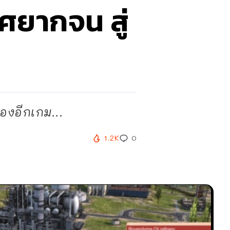
ศยากจน สู่
องอีกเกม...
1.2K
0