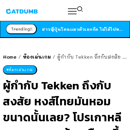
ร้านอาหารในนิวยอร์กประกาศปิดตัวลง หลังอยู่มานานกว่า 45 ปี ติดป้ายขอบคุณลูกค้าทุกคน แถมสูตรทำไวท์ซอสให้แบบจัดเต็ม
สาวญี่ปุ่นโดนแมวตัวเองกัด ไม่ได้ไปหาหมอตั้งแต่เนิ่นๆ สุดท้ายขาบวม กลายเป็นโรคเนื้อเน่า เตือนทาสแมวทั้งหลายให้ระวัง
Trending!!
ได้เวลาเด็กหนวดรวมตัว RF Online Next เปิดให้เล่นแล้ว เกม Sci-Fi MMORPG ระดับตำนาน เล่นได้ทั้งมือถือและ PC
ร้านอาหารในนิวยอร์กประกาศปิดตัวลง หลังอยู่มานานกว่า 45 ปี ติดป้ายขอบคุณลูกค้าทุกคน แถมสูตรทำไวท์ซอสให้แบบจัดเต็ม
สาวญี่ปุ่นโดนแมวตัวเองกัด ไม่ได้ไปหาหมอตั้งแต่เนิ่นๆ สุดท้ายขาบวม กลายเป็นโรคเนื้อเน่า เตือนทาสแมวทั้งหลายให้ระวัง
Home
ห้องเล่นเกม
ผู้กำกับ Tekken ถึงกับสงสัย หงส์ไทยมันหอมขนาดนั้นเลย? โปรเกาหลีมาบอก ดมแล้วเหมือน ขึ้นสวรรค์ ต้องมาลองเองที่ไทย
/
/
ห้องเล่นเกม
ผู้กำกับ Tekken ถึงกับ
สงสัย หงส์ไทยมันหอม
ขนาดนั้นเลย? โปรเกาหลี