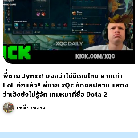
พี่ี่ชาย Jynxzi บอกว่าไม่มีเกมไหน ยากเท่า
LoL อีกแล้ว!! พี่ชาย xQc อัดคลิปสวน แสดง
ว่าเอ็งยังไม่รู้จัก เกมหมาที่ชื่อ Dota 2
เหมียวหง่าว