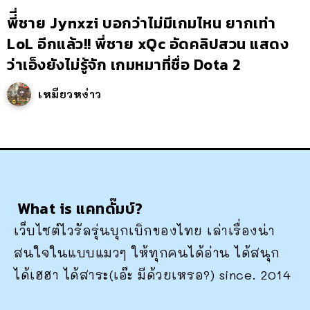
พี่ี่ชาย Jynxzi บอกว่าไม่มีเกมไหน ยากเท่า
LoL อีกแล้ว!! พี่ชาย xQc อัดคลิปสวน แสดง
ว่าเอ็งยังไม่รู้จัก เกมหมาที่ชื่อ Dota 2
เหมียวหง่าว
What is แคทดั๊มบ์?
เว็บไซต์ไวรัลรุ่นบุกเบิกของไทย เล่าเรื่องน่า
สนใจในแบบแมวๆ ให้ทุกคนได้อ่าน ได้สนุก
ได้เฮฮา ได้สาระ(เอ๊ะ มีด้วยเหรอ?) since. 2014