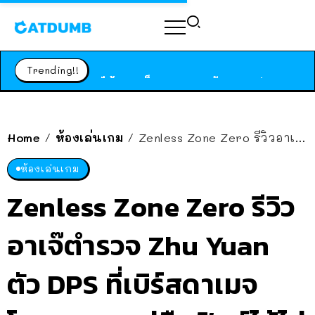
ร้านอาหารในนิวยอร์กประกาศปิดตัวลง หลังอยู่มานานกว่า 45 ปี ติดป้ายขอบคุณลูกค้าทุกคน แถมสูตรทำไวท์ซอสให้แบบจัดเต็ม
สาวญี่ปุ่นโดนแมวตัวเองกัด ไม่ได้ไปหาหมอตั้งแต่เนิ่นๆ สุดท้ายขาบวม กลายเป็นโรคเนื้อเน่า เตือนทาสแมวทั้งหลายให้ระวัง
Trending!!
ได้เวลาเด็กหนวดรวมตัว RF Online Next เปิดให้เล่นแล้ว เกม Sci-Fi MMORPG ระดับตำนาน เล่นได้ทั้งมือถือและ PC
ร้านอาหารในนิวยอร์กประกาศปิดตัวลง หลังอยู่มานานกว่า 45 ปี ติดป้ายขอบคุณลูกค้าทุกคน แถมสูตรทำไวท์ซอสให้แบบจัดเต็ม
สาวญี่ปุ่นโดนแมวตัวเองกัด ไม่ได้ไปหาหมอตั้งแต่เนิ่นๆ สุดท้ายขาบวม กลายเป็นโรคเนื้อเน่า เตือนทาสแมวทั้งหลายให้ระวัง
Home
ห้องเล่นเกม
Zenless Zone Zero รีวิวอาเจ๊ตำรวจ Zhu Yuan ตัว DPS ที่เบิร์สดาเมจ โคตรแรง แต่ยืนฟิลด์ได้ไม่ดีเท่าไหร่
/
/
ห้องเล่นเกม
Zenless Zone Zero รีวิว
อาเจ๊ตำรวจ Zhu Yuan
ตัว DPS ที่เบิร์สดาเมจ