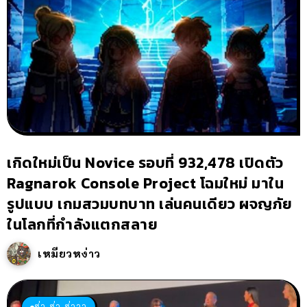
เกิดใหม่เป็น Novice รอบที่ 932,478 เปิดตัว
Ragnarok Console Project โฉมใหม่ มาใน
รูปแบบ เกมสวมบทบาท เล่นคนเดียว ผจญภัย
ในโลกที่กำลังแตกสลาย
เหมียวหง่าว
ฮ่า ฮ่า ฮ่าาา