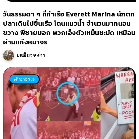
วันธรรมดา ๆ ที่ท่าเรือ Everett Marina นักตก
ปลาเดินไปขึ้นเรือ โดนแมวน้ำ จำนวนมากนอน
ขวาง พี่ชายบอก พวกเอ็งตัวเหม็นชะมัด เหมือน
ผ่านแก๊งหมาจร
เหมียวหง่าว
กีฬาฮาเฮ