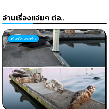
อ่านเรื่องแจ่มๆ ต่อ..
สัตว์โลกน่ารัก