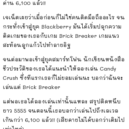
ด่าน 6,100 แล้ว!!
เจเน็ตเผยว่าเมื่อก่อนก็ไม่ใช่คนติดมือถืออะไร จน
กระทั่งเข้าสู่ยุค Blackberry มันได้เริ่มปลุกความ
ติดเกมของเธอกับเกม Brick Breaker เกมแนว
สะท้อนลูกแก้วไปทำลายอิฐ
จนต่อมาพอเข้าสู่ยุคสมาร์ทโฟน นักเขียนหนังสือ
ชีวประวัติของเธอได้แนะนำให้ลองเล่น Candy
Crush ซึ่งทีแรกเธอก็ไม่ยอมเล่นนะ บอกว่าฉันจะ
เล่นแต่ Brick Breaker
แต่พอเธอได้ลองเล่นเท่านั้นแหละ สรุปติดหนึบ
ยาว 5555 จนตอนนี้เธอบอกว่าเล่นไปถึงเลเวล
เกินกว่า 6,100 แล้ว!! (เสียดายไม่ได้บอกว่าเติมไป