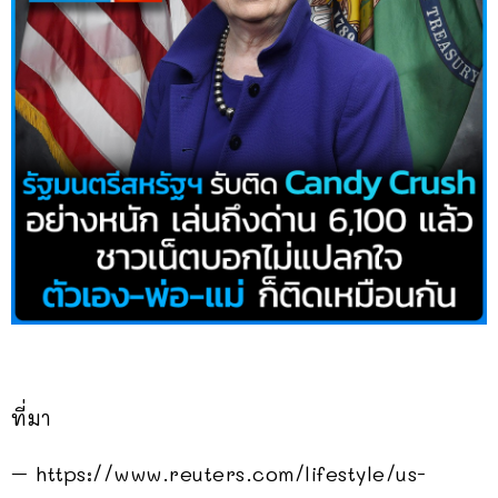
ที่มา
– https://www.reuters.com/lifestyle/us-