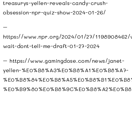
treasurys-yellen-reveals-candy-crush-
obsession-npr-quiz-show-2024-01-26/
–
https://www.npr.org/2024/01/27/1198908462/
wait-dont-tell-me-draft-01-27-2024
– https://www.gamingdose.com/news/janet-
yellen-%E0%B8%A3%E0%B8%A1%E0%B8%A7-
%E0%B8%84%E0%B8%A5%E0%B8%B1%E0%B8
%E0%B9%80%E0%B8%9C%E0%B8%A2%E0%B8