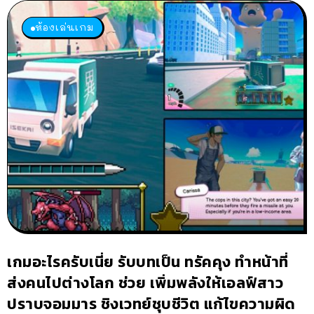
ห้องเล่นเกม
เกมอะไรครับเนี่ย รับบทเป็น ทรัคคุง ทำหน้าที่
ส่งคนไปต่างโลก ช่วย เพิ่มพลังให้เอลฟ์สาว
ปราบจอมมาร ชิงเวทย์ชุบชีวิต แก้ไขความผิด