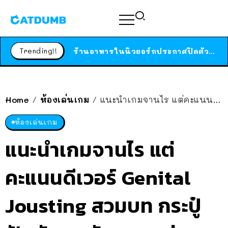
สาวญี่ปุ่นโดนแมวตัวเองกัด ไม่ได้ไปหาหมอตั้งแต่เนิ่นๆ สุดท้ายขาบวม กลายเป็นโรคเนื้อเน่า เตือนทาสแมวทั้งหลายให้ระวัง
ได้เวลาเด็กหนวดรวมตัว RF Online Next เปิดให้เล่นแล้ว เกม Sci-Fi MMORPG ระดับตำนาน เล่นได้ทั้งมือถือและ PC
Trending!!
ร้านอาหารในนิวยอร์กประกาศปิดตัวลง หลังอยู่มานานกว่า 45 ปี ติดป้ายขอบคุณลูกค้าทุกคน แถมสูตรทำไวท์ซอสให้แบบจัดเต็ม
สาวญี่ปุ่นโดนแมวตัวเองกัด ไม่ได้ไปหาหมอตั้งแต่เนิ่นๆ สุดท้ายขาบวม กลายเป็นโรคเนื้อเน่า เตือนทาสแมวทั้งหลายให้ระวัง
Home
ห้องเล่นเกม
แนะนำเกมจานไร แต่คะแนนดีเวอร์ Genital Jousting สวมบท กระปู๋ ฟัดนัวเอาตัวรอด แข่งเพื่อน 8 คน
/
/
ห้องเล่นเกม
แนะนำเกมจานไร แต่
คะแนนดีเวอร์ Genital
Jousting สวมบท กระปู๋