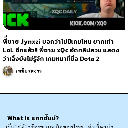
พี่ี่ชาย Jynxzi บอกว่าไม่มีเกมไหน ยากเท่า
LoL อีกแล้ว!! พี่ชาย xQc อัดคลิปสวน แสดง
ว่าเอ็งยังไม่รู้จัก เกมหมาที่ชื่อ Dota 2
เหมียวหง่าว
What is แคทดั๊มบ์?
เว็บไซต์ไวรัลรุ่นบุกเบิกของไทย เล่าเรื่องน่า