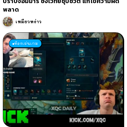
ปราบจอมมาร ชิงเวทย์ชุบชีวิต แก้ไขความผิด
พลาด
เหมียวหง่าว
ห้องเล่นเกม