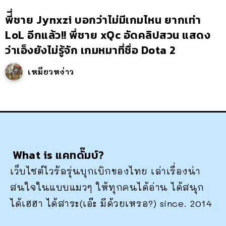
พี่ี่ชาย Jynxzi บอกว่าไม่มีเกมไหน ยากเท่า
LoL อีกแล้ว!! พี่ชาย xQc อัดคลิปสวน แสดง
ว่าเอ็งยังไม่รู้จัก เกมหมาที่ชื่อ Dota 2
เหมียวหง่าว
What is แคทดั๊มบ์?
เว็บไซต์ไวรัลรุ่นบุกเบิกของไทย เล่าเรื่องน่า
สนใจในแบบแมวๆ ให้ทุกคนได้อ่าน ได้สนุก
ได้เฮฮา ได้สาระ(เอ๊ะ มีด้วยเหรอ?) since. 2014