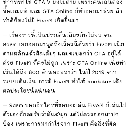
หากที่ทำให้ GTA V ยังไม่ตาย เพราะคนเล่นต้อง
ซื้อเกมแท้ แถม GTA Online ก็ทำออกมาห่วย ถ้า
ทำดีก็คงไม่มี FiveM เกิดขึ้นมา
– เรื่องราวนี้เป็นประเด็นเถียงกันไม่จบ จน
9arm เคยออกมาพูดถึงเรื่องนี้ด้วยว่า FiveM เนี่ย
ตามหลักแล้วผิดเต็มๆ แถมจะบอกว่า GTA อยู่ได้
ด้วย FiveM ก็คงไม่ถูก เพราะ GTA Online เนี่ยทำ
เงินได้ถึง 600 ล้านดอลลาร์ฯ ในปี 2019 จาก
ระบบเติมเงิน การมี FiveM ทำให้ Rockstar เสีย
ผลประโยชน์แน่นอน
– 9arm บอกอีกใครที่ชอบจะเล่น FiveM ก็เล่นไป
ตัวเองก็ยอมรับว่ามันสนุก แต่ไม่ควรออกมาปก
ป้อง เพราะการหากำไรจาก FiveM คือสิ่งที่ผิด