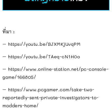
ที่มา :
– https://youtu.be/BJXMKjUvqPM
– https://youtu.be/TAeq-cN1H0o
– https://www.online-station.net/pc-console-
game/166805/
– https://www.pcgamer.com/take-two-
reportedly-sent-private-investigators-to-
modders-home/