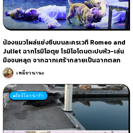
น้องแมวโผล่แย่งซีนบนละครเวที Romeo and
Juliet ฉากโรมิโอตุย โรมิโอโดนตะปบหัว-เล่น
มือจนหลุด จากฉากเศร้ากลายเป็นฉากตลก
เหมียวนานะ
สัตว์โลกน่ารัก