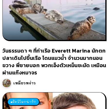
วันธรรมดา ๆ ที่ท่าเรือ Everett Marina นักตก
ปลาเดินไปขึ้นเรือ โดนแมวน้ำ จำนวนมากนอน
ขวาง พี่ชายบอก พวกเอ็งตัวเหม็นชะมัด เหมือน
ผ่านแก๊งหมาจร
เหมียวหง่าว
สัตว์โลกน่ารัก