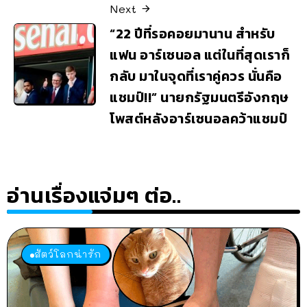
Next
“22 ปีที่รอคอยมานาน สำหรับ
แฟน อาร์เซนอล แต่ในที่สุดเราก็
กลับ มาในจุดที่เราคู่ควร นั่นคือ
แชมป์!!” นายกรัฐมนตรีอังกฤษ
โพสต์หลังอาร์เซนอลคว้าแชมป์
อ่านเรื่องแจ่มๆ ต่อ..
สัตว์โลกน่ารัก