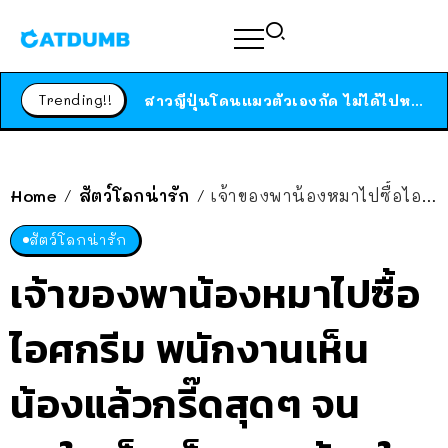
ร้านอาหารในนิวยอร์กประกาศปิดตัวลง หลังอยู่มานานกว่า 45 ปี ติดป้ายขอบคุณลูกค้าทุกคน แถมสูตรทำไวท์ซอสให้แบบจัดเต็ม
สาวญี่ปุ่นโดนแมวตัวเองกัด ไม่ได้ไปหาหมอตั้งแต่เนิ่นๆ สุดท้ายขาบวม กลายเป็นโรคเนื้อเน่า เตือนทาสแมวทั้งหลายให้ระวัง
Trending!!
ได้เวลาเด็กหนวดรวมตัว RF Online Next เปิดให้เล่นแล้ว เกม Sci-Fi MMORPG ระดับตำนาน เล่นได้ทั้งมือถือและ PC
ร้านอาหารในนิวยอร์กประกาศปิดตัวลง หลังอยู่มานานกว่า 45 ปี ติดป้ายขอบคุณลูกค้าทุกคน แถมสูตรทำไวท์ซอสให้แบบจัดเต็ม
สาวญี่ปุ่นโดนแมวตัวเองกัด ไม่ได้ไปหาหมอตั้งแต่เนิ่นๆ สุดท้ายขาบวม กลายเป็นโรคเนื้อเน่า เตือนทาสแมวทั้งหลายให้ระวัง
Home
สัตว์โลกน่ารัก
เจ้าของพาน้องหมาไปซื้อไอศกรีม พนักงานเห็นน้องแล้วกรี๊ดสุดๆ จนคนในเน็ตเห็นภาพน้องในกระจก ไม่แปลกใจ ก็ใส่แว่นอย่างหล่อ!
/
/
สัตว์โลกน่ารัก
เจ้าของพาน้องหมาไปซื้อ
ไอศกรีม พนักงานเห็น
น้องแล้วกรี๊ดสุดๆ จน