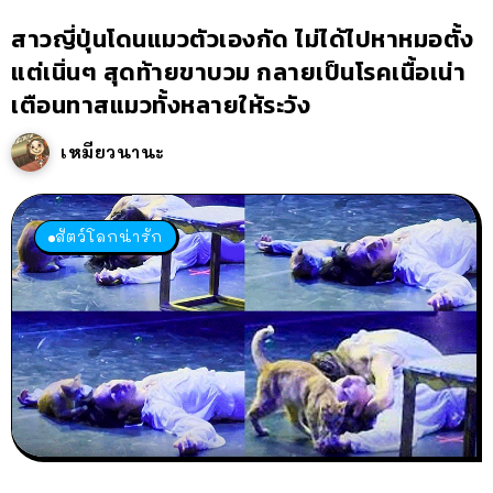
สาวญี่ปุ่นโดนแมวตัวเองกัด ไม่ได้ไปหาหมอตั้ง
แต่เนิ่นๆ สุดท้ายขาบวม กลายเป็นโรคเนื้อเน่า
เตือนทาสแมวทั้งหลายให้ระวัง
เหมียวนานะ
สัตว์โลกน่ารัก