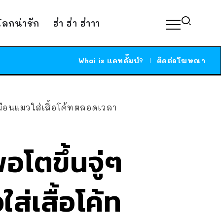
์โลกน่ารัก
ฮ่า ฮ่า ฮ่าาา
Whai is แคทดั๊มบ์?
ติดต่อโฆษณา
เหมือนแมวใส่เสื้อโค้ทตลอดเวลา
อโตขึ้นจู่ๆ
ส่เสื้อโค้ท