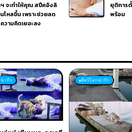
ฯ จะทำให้คุณ สปีคอิงลิ
ยุติการต
ื่นไหลขึ้น เพราะช่วยลด
พร้อม
 ความคิดเยอะลง
น่ารัก
สัตว์โลกน่ารัก