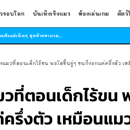
ร้านอาหารในนิวยอร์กประกาศปิดตัวลง หลังอยู่มานานกว่า 45 ปี ติดป้ายขอบคุณลูกค้าทุกคน แถมสูตรทำไวท์ซอสให้แบบจัดเต็ม
าวรอบโลก
บันเทิงเริงแมว
ห้องเล่นเกม
สัตว
สาวญี่ปุ่นโดนแมวตัวเองกัด ไม่ได้ไปหาหมอตั้งแต่เนิ่นๆ สุดท้ายขาบวม กลายเป็นโรคเนื้อเน่า เตือนทาสแมวทั้งหลายให้ระวัง
ได้เวลาเด็กหนวดรวมตัว RF Online Next เปิดให้เล่นแล้ว เกม Sci-Fi MMORPG ระดับตำนาน เล่นได้ทั้งมือถือและ PC
ร้านอาหารในนิวยอร์กประกาศปิดตัวลง หลังอยู่มานานกว่า 45 ปี ติดป้ายขอบคุณลูกค้าทุกคน แถมสูตรทำไวท์ซอสให้แบบจัดเต็ม
สาวญี่ปุ่นโดนแมวตัวเองกัด ไม่ได้ไปหาหมอตั้งแต่เนิ่นๆ สุดท้ายขาบวม กลายเป็นโรคเนื้อเน่า เตือนทาสแมวทั้งหลายให้ระวัง
้องแมวที่ตอนเด็กไร้ขน พอโตขึ้นจู่ๆ ขนก็งอกแค่ครึ่งตัว 
มวที่ตอนเด็กไร้ขน พ
รึ่งตัว เหมือนแมวใ