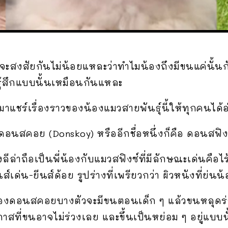
จะสงสัยกันไม่น้อยแหละว่าทำไมน้องถึงมีขนแค่นั้นก
รู้สึกแบบนั้นเหมือนกันแหละ
แชร์เรื่องราวของน้องแมวสายพันธุ์นี้ให้ทุกคนได้อ
ดอนสคอย (Donskoy) หรืออีกชื่อหนึ่งก็คือ ดอนสฟิง
องลีล่าถือเป็นพี่น้องกับแมวสฟิงซ์ที่มีลักษณะเด่น
ส์เด่น-ยีนส์ด้อย รูปร่างที่เพรียวกว่า ผิวหนังที่ย่นน
อน้องดอนสคอยบางตัวจะมีขนตอนเด็ก ๆ แล้วขนหลุดร
กาสที่ขนอาจไม่ร่วงเลย และขึ้นเป็นหย่อม ๆ อยู่แบบน