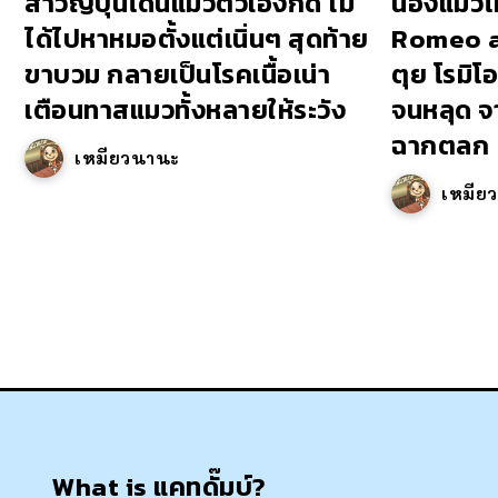
สาวญี่ปุ่นโดนแมวตัวเองกัด ไม่
น้องแมวโ
ได้ไปหาหมอตั้งแต่เนิ่นๆ สุดท้าย
Romeo an
ขาบวม กลายเป็นโรคเนื้อเน่า
ตุย โรมิโ
เตือนทาสแมวทั้งหลายให้ระวัง
จนหลุด จ
ฉากตลก
เหมียวนานะ
เหมีย
What is แคทดั๊มบ์?