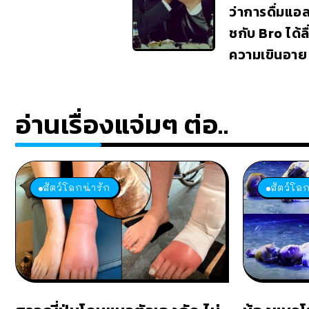
ว่าการดื่มแอล
ชกับ Bro ได้ล
ความเขินอาย
อ่านเรื่องแจ่มๆ ต่อ..
สัตว์โลกน่ารัก
สัตว์โลก