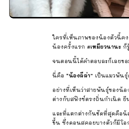
ใครที่เห็นภาพของน้องตัวนี้คง
น้องครั้งแรก
#เหมียวนานะ
ก็
จนตอนนี้ได้คำตอบละก็เลยขอมา
นี่คือ
“น้องลีล่า”
เป็นแมวพันธุ์
อย่างที่เห็นว่าสายพันธุ์ของน้
ต่างกับสฟิงซ์ตรงถิ่นกำเนิด ยีน
และที่แตกต่างกันชัดที่สุดคื
ขึ้น ซึ่งดอนสคอยบางตัวก็มีโอ