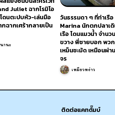
ผล่แย่งซีนบนละครเวที
d Juliet ฉากโรมิโอ
อโดนตะปบหัว-เล่นมือ
วันธรรมดา ๆ ที่ท่าเรื
ากฉากเศร้ากลายเป็น
Marina นักตกปลาเดิน
เรือ โดนแมวน้ำ จำน
ขวาง พี่ชายบอก พวกเ
วนานะ
เหม็นชะมัด เหมือนผ่า
จร
เหมียวหง่าว
ติดต่อแคทดั๊มบ์