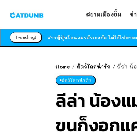
สยามเมืองยิ้ม
ข่
Trending!!
Home
สัตว์โลกน่ารัก
ลีล่า น
/
/
สัตว์โลกน่ารัก
ลีล่า น้องแ
ขนก็งอกแค่ค