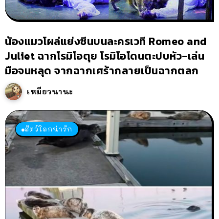
น้องแมวโผล่แย่งซีนบนละครเวที Romeo and
Juliet ฉากโรมิโอตุย โรมิโอโดนตะปบหัว-เล่น
มือจนหลุด จากฉากเศร้ากลายเป็นฉากตลก
เหมียวนานะ
สัตว์โลกน่ารัก