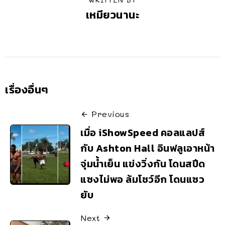
เหมียวนานะ
เรื่องอื่นๆ
Previous
เมื่อ iShowSpeed คอลแลปส์
กับ Ashton Hall อินฟลูเอาหน้า
จุ่มน้ำเย็น แข่งวิ่งกัน โดนสปีด
แซงไม่พอ ล้มโชว์อีก โดนแซว
ยับ
Next