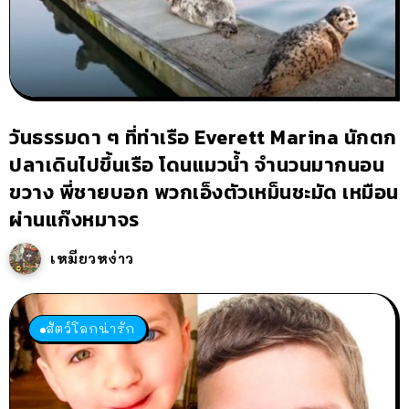
วันธรรมดา ๆ ที่ท่าเรือ Everett Marina นักตก
ปลาเดินไปขึ้นเรือ โดนแมวน้ำ จำนวนมากนอน
ขวาง พี่ชายบอก พวกเอ็งตัวเหม็นชะมัด เหมือน
ผ่านแก๊งหมาจร
เหมียวหง่าว
สัตว์โลกน่ารัก