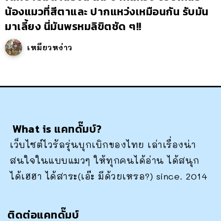
น้องแมวที่สีตาและ ปากแหว่งเหมือนกัน รับมัน
มาเลี้ยง นี่มันพรหมลิขิตชัด ๆ!!
เหมียวหง่าว
What is แคทดั๊มบ์?
เว็บไซต์ไวรัลรุ่นบุกเบิกของไทย เล่าเรื่องน่า
สนใจในแบบแมวๆ ให้ทุกคนได้อ่าน ได้สนุก
ได้เฮฮา ได้สาระ(เอ๊ะ มีด้วยเหรอ?) since. 2014
ติดต่อแคทดั๊มบ์