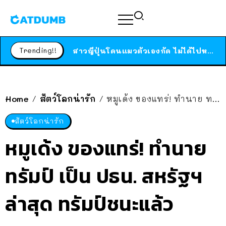
ร้านอาหารในนิวยอร์กประกาศปิดตัวลง หลังอยู่มานานกว่า 45 ปี ติดป้ายขอบคุณลูกค้าทุกคน แถมสูตรทำไวท์ซอสให้แบบจัดเต็ม
สาวญี่ปุ่นโดนแมวตัวเองกัด ไม่ได้ไปหาหมอตั้งแต่เนิ่นๆ สุดท้ายขาบวม กลายเป็นโรคเนื้อเน่า เตือนทาสแมวทั้งหลายให้ระวัง
Trending!!
ได้เวลาเด็กหนวดรวมตัว RF Online Next เปิดให้เล่นแล้ว เกม Sci-Fi MMORPG ระดับตำนาน เล่นได้ทั้งมือถือและ PC
ร้านอาหารในนิวยอร์กประกาศปิดตัวลง หลังอยู่มานานกว่า 45 ปี ติดป้ายขอบคุณลูกค้าทุกคน แถมสูตรทำไวท์ซอสให้แบบจัดเต็ม
สาวญี่ปุ่นโดนแมวตัวเองกัด ไม่ได้ไปหาหมอตั้งแต่เนิ่นๆ สุดท้ายขาบวม กลายเป็นโรคเนื้อเน่า เตือนทาสแมวทั้งหลายให้ระวัง
Home
สัตว์โลกน่ารัก
หมูเด้ง ของแทร่! ทำนาย ทรัมป์ เป็น ปธน. สหรัฐฯ ล่าสุด ทรัมป์ชนะแล้ว
/
/
สัตว์โลกน่ารัก
หมูเด้ง ของแทร่! ทำนาย
ทรัมป์ เป็น ปธน. สหรัฐฯ
ล่าสุด ทรัมป์ชนะแล้ว