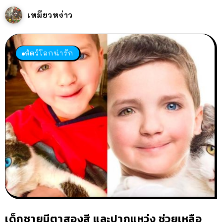
เหมียวหง่าว
สัตว์โลกน่ารัก
เด็กชายมีตาสองสี และปากแหว่ง ช่วยเหลือ