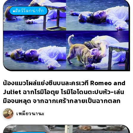
สัตว์โลกน่ารัก
น้องแมวโผล่แย่งซีนบนละครเวที Romeo and
Juliet ฉากโรมิโอตุย โรมิโอโดนตะปบหัว-เล่น
มือจนหลุด จากฉากเศร้ากลายเป็นฉากตลก
เหมียวนานะ