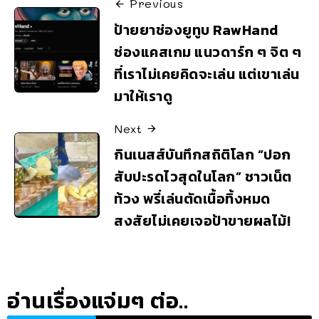
Previous
ป้ายยาช่องยูทูบ RawHand
ช่องแคสเกม แนวดาร์ก ๆ จิต ๆ
ที่เราไม่เคยคิดจะเล่น แต่เขาเล่น
มาให้เราดู
Next
กินเนสส์บันทึกสถิติโลก “ปอก
สับปะรดไวสุดในโลก” ชาวเน็ต
ท้วง พรี่เล่นตัดเนื้อทิ้งหมด
สงสัยไม่เคยเจอป้าขายผลไม้!
อ่านเรื่องแจ่มๆ ต่อ..